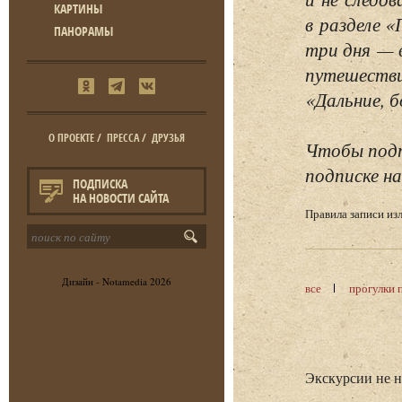
КАРТИНЫ
в разделе 
ПАНОРАМЫ
три дня — 
путешестви
«Дальние, б
О ПРОЕКТЕ
/
ПРЕССА
/
ДРУЗЬЯ
Чтобы подп
подписке на
ПОДПИСКА
НА НОВОСТИ САЙТА
Правила записи и
Дизайн -
Notamedia
2026
все
прогулки 
Экскурсии не 