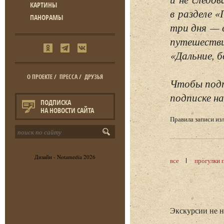
КАРТИНЫ
в разделе 
ПАНОРАМЫ
три дня — 
путешестви
«Дальние, б
О ПРОЕКТЕ
/
ПРЕССА
/
ДРУЗЬЯ
Чтобы подп
подписке на
ПОДПИСКА
НА НОВОСТИ САЙТА
Правила записи и
Дизайн -
Notamedia
2026
все
прогулки 
Экскурсии не 