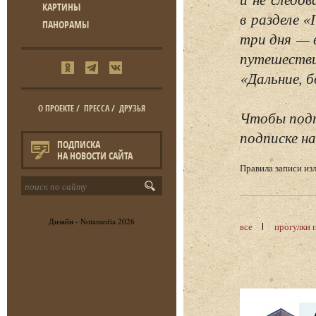
КАРТИНЫ
в разделе 
ПАНОРАМЫ
три дня — 
путешестви
«Дальние, б
О ПРОЕКТЕ
/
ПРЕССА
/
ДРУЗЬЯ
Чтобы подп
подписке на
ПОДПИСКА
НА НОВОСТИ САЙТА
Правила записи и
Дизайн -
Notamedia
2026
все
прогулки 