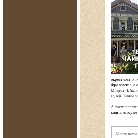
окрестностях, 
Фроловское, а 
Модест Чайков
музей. Таким о
А после посети
книги, которые
Место встре