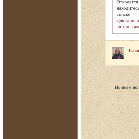
Откроется 
находитесь
списке
Для запис
авторизова
Юлия
По всем во