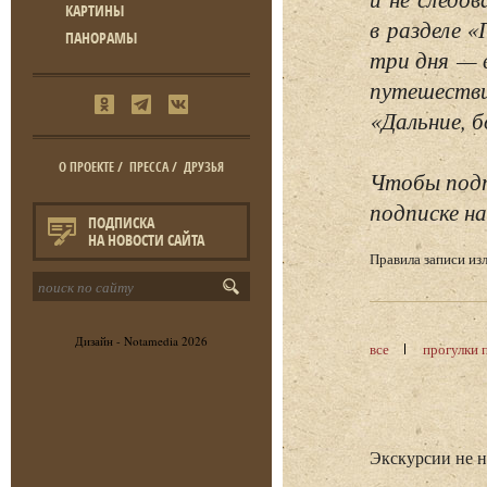
КАРТИНЫ
в разделе 
ПАНОРАМЫ
три дня — 
путешестви
«Дальние, б
О ПРОЕКТЕ
/
ПРЕССА
/
ДРУЗЬЯ
Чтобы подп
подписке на
ПОДПИСКА
НА НОВОСТИ САЙТА
Правила записи и
Дизайн -
Notamedia
2026
все
прогулки 
Экскурсии не 