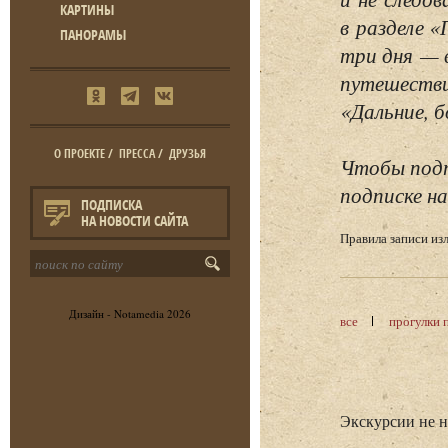
КАРТИНЫ
в разделе 
ПАНОРАМЫ
три дня — 
путешестви
«Дальние, б
О ПРОЕКТЕ
/
ПРЕССА
/
ДРУЗЬЯ
Чтобы подп
подписке на
ПОДПИСКА
НА НОВОСТИ САЙТА
Правила записи и
Дизайн -
Notamedia
2026
все
прогулки 
Экскурсии не 