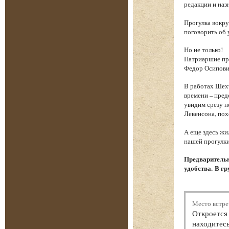
редакции и наз
Прогулка вокру
поговорить об 
Но не только!
Патриаршие пру
Федор Осипови
В работах Шехт
времени – пред
увидим срезу 
Левенсона, пох
А еще здесь жи
нашей прогулки
Предварительн
удобства. В гр
Место встре
Откроется 
находитесь