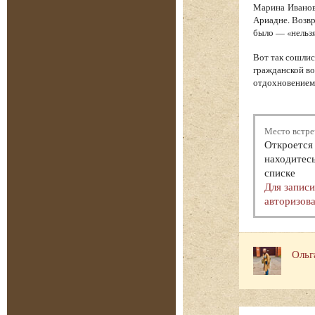
Марина Иванов
Ариадне. Возв
было — «нельзя
Вот так сошлис
гражданской во
отдохновением.
Место встре
Откроется 
находитесь
списке
Для запис
авторизова
Ольг