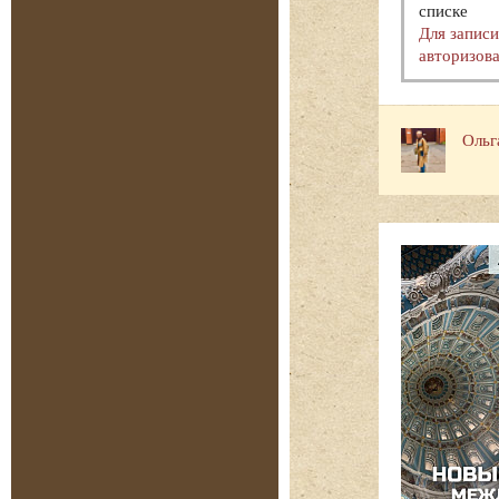
списке
Для запис
авторизова
Ольг