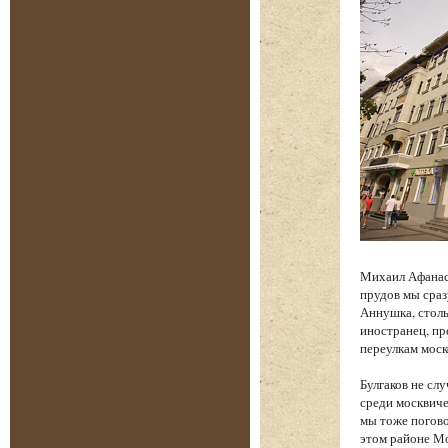
Михаил Афанась
прудов мы сраз
Аннушка, столь
иностранец, п
переулкам моск
Булгаков не сл
среди москвиче
мы тоже погово
этом районе Мо