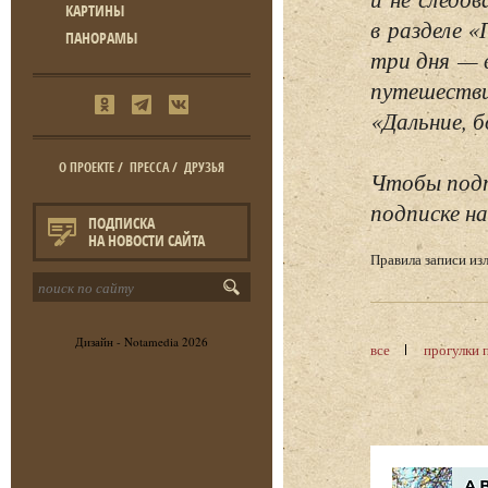
КАРТИНЫ
в разделе 
ПАНОРАМЫ
три дня — 
путешестви
«Дальние, б
О ПРОЕКТЕ
/
ПРЕССА
/
ДРУЗЬЯ
Чтобы подп
подписке на
ПОДПИСКА
НА НОВОСТИ САЙТА
Правила записи и
Дизайн -
Notamedia
2026
все
прогулки 