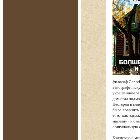
философ Сергей
этнографе, иск
украшенном рез
дом стал подмо
Нестеров и пев
было сравнить 
том, как однаж
маслину - и он
оригинальную о
Болшевские мес