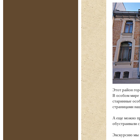
Этот район гор
В особом мире 
старинные особ
страницами на
А еще можно пр
обустраивали с
Экскурсию мы н