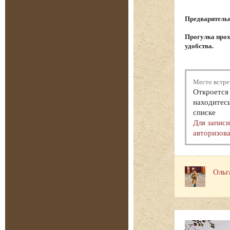
Предварительна
Прогулка прох
удобства.
Место встре
Откроется 
находитесь
списке
Для запис
авторизова
Ольг