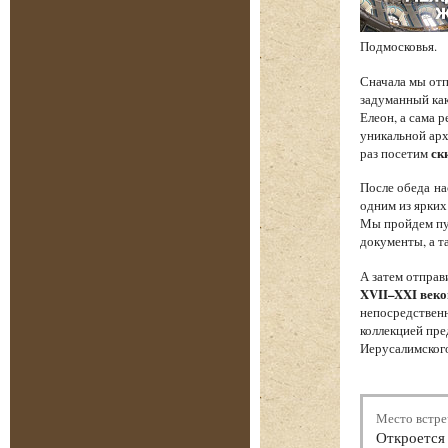
Подмосковья.
Сначала мы от
задуманный как
Елеон, а сама 
уникальной арх
раз посетим
ск
После обеда на
одним из ярких
Мы пройдем пут
документы, а т
А затем отпра
XVII–XXI веко
непосредственн
коллекцией пре
Иерусалимского
Место встре
Откроется 