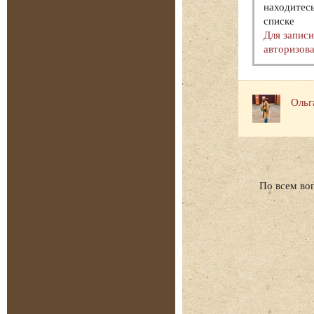
находитесь
списке
Для запис
авторизова
Ольг
По всем во