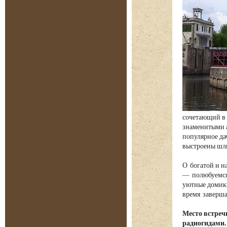
сочетающий в 
знаменитыми а
популярное да
выстроены шлю
О богатой и н
— полюбуемся 
уютные домики
время заверша
Место встреч
радиогидами.