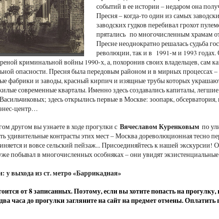
событий в ее истории – недаром она полу
Пресня – когда-то один из самых заводск
заводских гудков перебивал грохот пуле
прятались по многочисленным храмам от 
Пресне неоднократно решалась судьба гос
революции, так и в 1991-м и 1993 годах.
ареной криминальной войны 1990-х, а, похоронив своих владельцев, сам ка
льной опасности. Пресня была передовым районом и в мирных процессах – 
ые фабрики и заводы, красный кирпич и изящные трубы которых украшают
жилые современные кварталы. Именно здесь создавались капиталы, легши
Васильчиковых; здесь открылись первые в Москве: зоопарк, обсерватория,
изнес-центр…
Вячеславом Куренковым
гом другом вы узнаете в ходе прогулки с
по ул
ть удивительные контрасты этих мест – Москва дореволюционная тесно пере
иняется и вовсе сельский пейзаж... Присоединяйтесь к нашей экскурсии! 
о уже побывал в многочисленных особняках – они увидят экзистенциальны
и: у выхода из ст. метро «Баррикадная»
оится от 8 записанных. Поэтому, если вы хотите попасть на прогулку
а два часа до прогулки загляните на сайт на предмет отмены. Оплатить