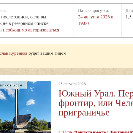
ечи:
Начало прогулки:
Дли
 после записи, если вы
24 августа 2026 в
1,5
ь не в резервном списке
19:00
и необходимо авторизоваться
слав Куренков
будет вашим гидом
25 августа 2026
Южный Урал. Пер
фронтир, или Чел
приграничье
С 25 по 29 августа вместе с Дмитрием