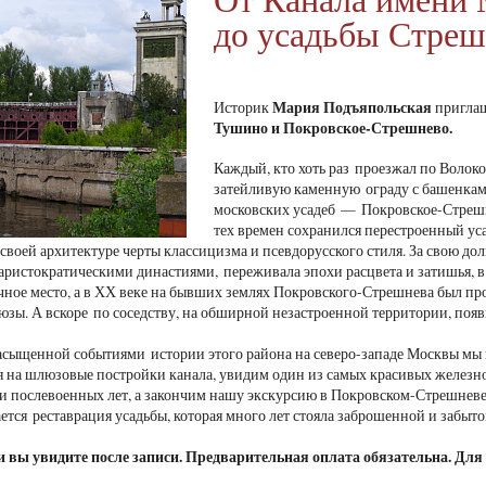
до усадьбы Стре
Мария Подъяпольская
Историк
приглаш
Тушино и Покровское-Стрешнево.
Каждый, кто хоть раз проезжал по Волок
затейливую каменную ограду с башенкам
московских усадеб — Покровское-Стрешне
тех времен сохранился перестроенный у
своей архитектуре черты классицизма и псевдорусского стиля. За свою дол
ристократическими династиями, переживала эпохи расцвета и затишья, в 
чное место, а в ХХ веке на бывших землях Покровского-Стрешнева был п
зы. А вскоре по соседству, на обширной незастроенной территории, по
асыщенной событиями истории этого района на северо-западе Москвы мы
на шлюзовые постройки канала, увидим один из самых красивых железн
 послевоенных лет, а закончим нашу экскурсию в Покровском-Стрешневе,
ется реставрация усадьбы, которая много лет стояла заброшенной и забыто
и вы увидите после записи. Предварительная оплата обязательна. Для 