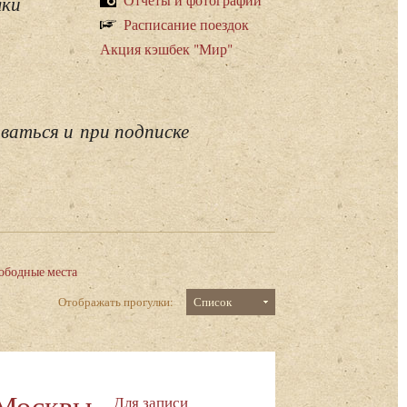
лки
Расписание поездок
Акция кэшбек "Мир"
ваться и при подписке
ободные места
Отображать прогулки:
Список
 Москвы
Для записи