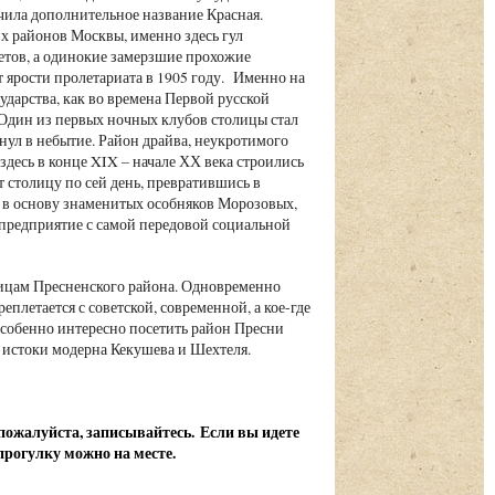
чила дополнительное название Красная.
их районов Москвы, именно здесь гул
метов, а одинокие замерзшие прохожие
ярости пролетариата в 1905 году. Именно на
ударства, как во времена Первой русской
 Один из первых ночных клубов столицы стал
нул в небытие. Район драйва, неукротимого
здесь в конце XIX – начале ХХ века строились
 столицу по сей день, превратившись в
е в основу знаменитых особняков Морозовых,
 предприятие с самой передовой социальной
ицам Пресненского района. Одновременно
плетается с советской, современной, а кое-где
Особенно интересно посетить район Пресни
е истоки модерна Кекушева и Шехтеля.
, пожалуйста, записывайтесь.
Если вы идете
 прогулку можно на месте.