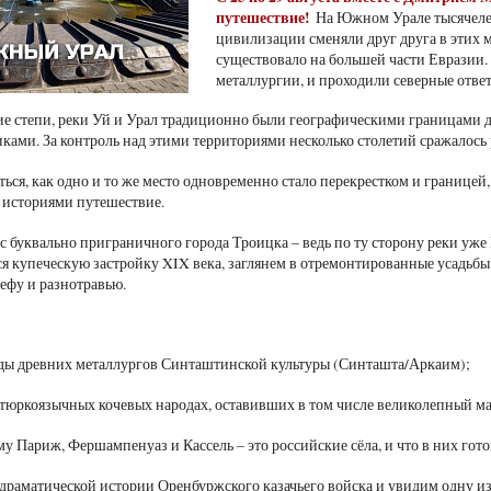
путешествие!
На Южном Урале тысячелет
цивилизации сменяли друг друга в этих ме
существовало на большей части Евразии. 
металлургии, и проходили северные отве
 степи, реки Уй и Урал традиционно были географическими границами для
ками. За контроль над этими территориями несколько столетий сражалось 
ться, как одно и то же место одновременно стало перекрестком и границе
 историями путешествие.
с буквально приграничного города Троицка – ведь по ту сторону реки уже
 купеческую застройку XIX века, заглянем в отремонтированные усадьбы
ьефу и разнотравью.
еды древних металлургов Синташтинской культуры (Синташта/Аркаим);
 тюркоязычных кочевых народах, оставивших в том числе великолепный ма
му Париж, Фершампенуаз и Кассель – это российские сёла, и что в них гото
 драматической истории Оренбуржского казачьего войска и увидим одну и