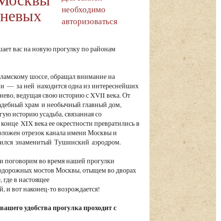
необходимо
шневых
авторизоваться
ает вас на новую прогулку по районам
оламскому шоссе, обращал внимание на
и — за ней находится одна из интереснейших
во, ведущая свою историю с XVII века. От
садебный храм и необычный главный дом,
гую историю усадьба, связанная со
конце XIX века ее окрестности превратились в
роложен отрезок канала имени Москвы и
явился знаменитый Тушинский аэродром.
 и поговорим во время нашей прогулки
одорожных мостов Москвы, отыщем во дворах
 где в настоящее
й, и вот наконец-то возрождается!
вашего удобства прогулка проходит с