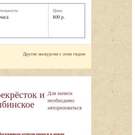
тельность:
Цена:
 часа
800 р.
Другие экскурсии с этим гидом
екрёсток и
Для записи
необходимо
ябинское
авторизоваться
 Москвиным отправляемся в новое