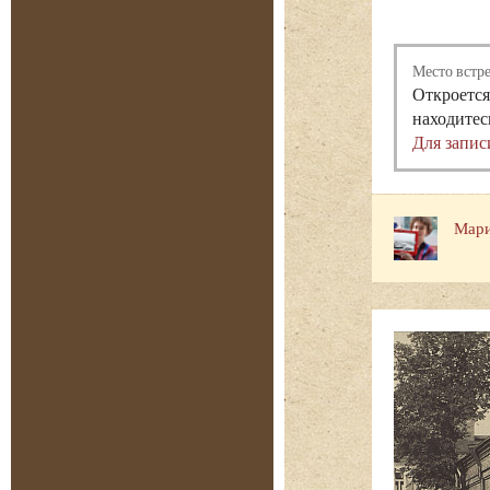
Место встр
Откроется
находитес
Для запис
Мари