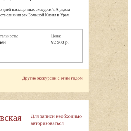
ько дней насыщенных экскурсий. А рядом
сте слияния рек Большой Кизил и Урал.
тельность:
Цена:
ней
92 500 р.
Другие экскурсии с этим гидом
вская
Для записи необходимо
авторизоваться