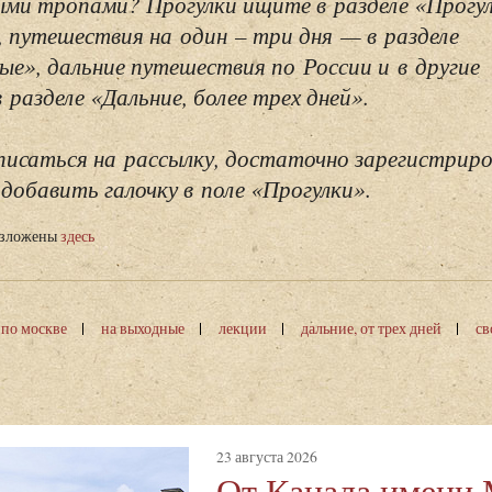
ми тропами? Прогулки ищите в разделе «Прогу
, путешествия на один – три дня — в разделе
ые», дальние путешествия по России и в другие
разделе «Дальние, более трех дней».
исаться на рассылку, достаточно зарегистриро
добавить галочку в поле «Прогулки».
изложены
здесь
 по москве
на выходные
лекции
дальние, от трех дней
св
23 августа 2026
От Канала имени