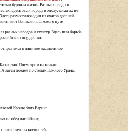
иями бурлила жизнь. Разные народы и
стах. Здесь были города в эпоху, когда их не
Здесь разместился один из очагов древней
твления от Великого шёлкового пути.
 разных народов и культур. Здесь шла борьба
российское государство.
й, отправимся в длинное насыщенное
 Казахстан. Посмотрим на цельно
. А затем поедем по степям Южного Урала,
взолей Кесене близ Варны;
вят на обед нагайбаки;
з приграничных крепостей.