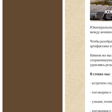
Южноуральские
между кочевни
Чтобы разобра
артефактами и
Начнем же мы 
сохранившуюся
удивляясь рел
В степях мы:
- встретим сл
- поговорим о
- узнаем, поче
- поговорим о