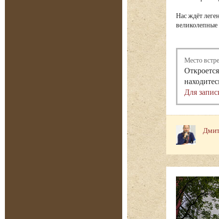
Нас ждёт леге
великолепные 
Место встр
Откроется
находитес
Для запис
Дмит