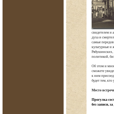
свидетелем и 
духа и смерте
самые передов
культурные и 
Рябушинских, 
политикой, б
Об этом и мно
сможете увиде
к ним присоед
будет тем, кт
Место встреч
Прогулка сост
без записи, з