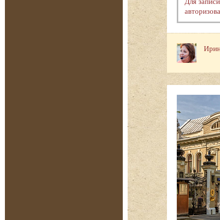
Для запис
авторизова
Ирин