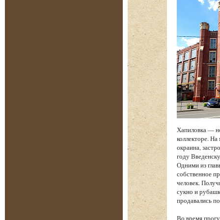
Хапиловка — н
коллекторе. На
окраина, застр
году Введенску
Одними из глав
собственное пр
человек. Получ
сукно и рубашк
продавались по
Во время прогу