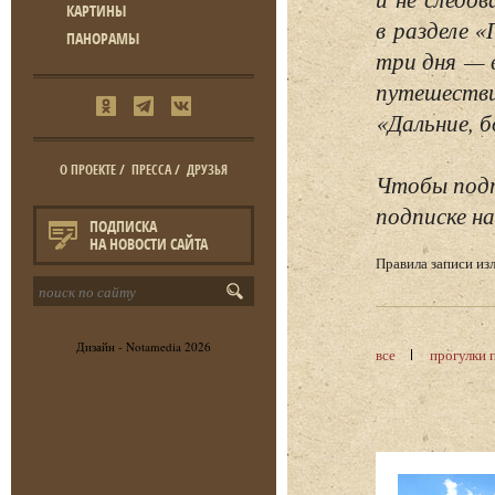
КАРТИНЫ
в разделе 
ПАНОРАМЫ
три дня — 
путешестви
«Дальние, б
О ПРОЕКТЕ
/
ПРЕССА
/
ДРУЗЬЯ
Чтобы подп
подписке на
ПОДПИСКА
НА НОВОСТИ САЙТА
Правила записи и
Дизайн -
Notamedia
2026
все
прогулки 