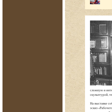
сложную и инт
скульптурой, т
На выставке со
эскиз «Рабочег