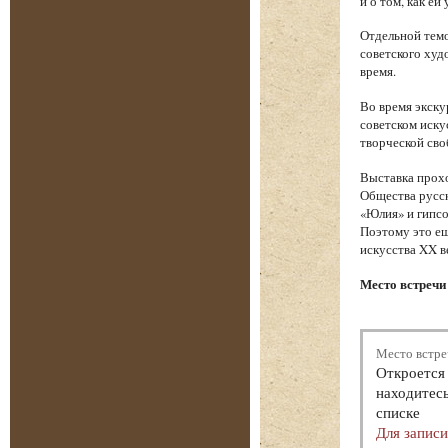
и о том, как е
Отдельной темо
советского худ
время.
Во время экску
советском иску
творческой сво
Выставка прохо
Общества русск
«Юлия» и гипсо
Поэтому это ещ
искусства XX в
Место встречи 
Место встре
Откроется 
находитесь
списке
Для запис