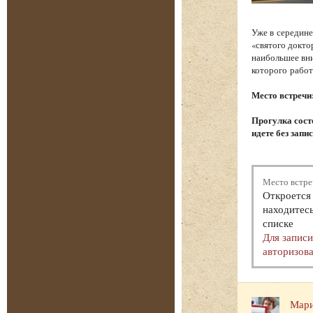
Уже в середине
«святого докто
наибольшее вни
которого работ
Место встречи
Прогулка состо
идете без запи
Место встре
Откроется 
находитесь
списке
Для запис
авторизова
Мари