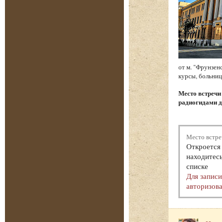
от м. "Фрунзен
курсы, больниц
Место встреч
радиогидами д
Место встре
Откроется 
находитесь
списке
Для запис
авторизова