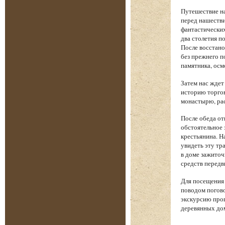
Путешествие на
перед нашеств
фантастических
два столетия п
После восстано
без прежнего п
памятника, осм
Затем нас жде
историю торгов
монастырю, рас
После обеда от
обстоятельное 
крестьянина. Н
увидеть эту тр
в доме зажиточ
средств передв
Для посещения 
поводом погово
экскурсию прог
деревянных дом