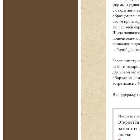
фирмы и удиви
с открытыми ве
образцом ранне
своим производ
Но рабочей окр
Шица появился
попечителем ст
символично для
рабочий дворе
Завершит эту 
из Риги товари
для новой экон
оборудованием 
встретилась с 
В поддержку с
Место встре
Откроется 
находитесь
списке