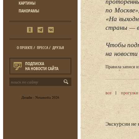
проторенны
КАРТИНЫ
по Москве»
ПАНОРАМЫ
«На выходн
страны — в 
Чтобы подп
О ПРОЕКТЕ
/
ПРЕССА
/
ДРУЗЬЯ
на новости 
ПОДПИСКА
Правила записи 
НА НОВОСТИ САЙТА
все
прогулки
Дизайн -
Notamedia
2026
Экскурсии не