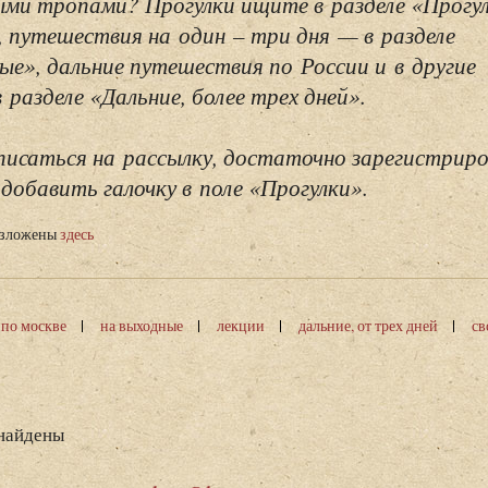
ми тропами? Прогулки ищите в разделе «Прогу
, путешествия на один – три дня — в разделе
ые», дальние путешествия по России и в другие
разделе «Дальние, более трех дней».
исаться на рассылку, достаточно зарегистриро
добавить галочку в поле «Прогулки».
изложены
здесь
 по москве
на выходные
лекции
дальние, от трех дней
св
 найдены