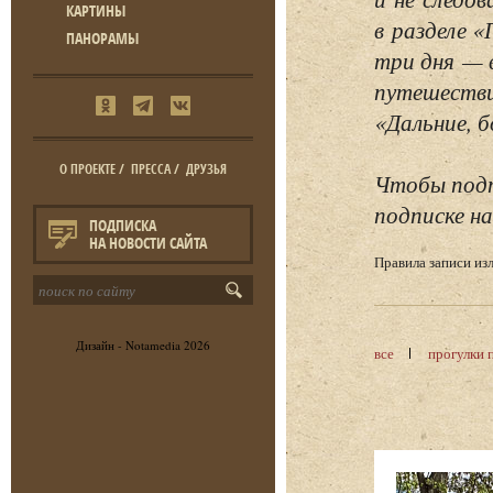
КАРТИНЫ
в разделе 
ПАНОРАМЫ
три дня — 
путешестви
«Дальние, б
О ПРОЕКТЕ
/
ПРЕССА
/
ДРУЗЬЯ
Чтобы подп
подписке на
ПОДПИСКА
НА НОВОСТИ САЙТА
Правила записи и
Дизайн -
Notamedia
2026
все
прогулки 