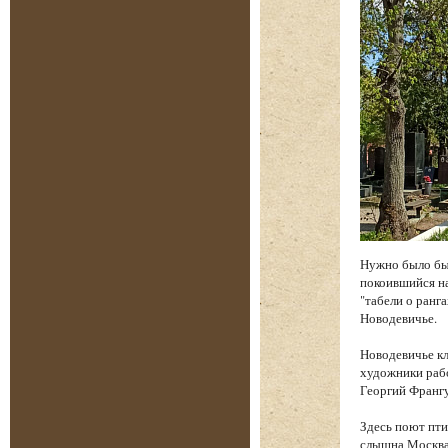
Нужно было бы
покоившийся на
"табели о ранга
Новодевичье.
Новодевичье к
художники рабо
Георгий Франгу
Здесь поют пти
слышна Москва.