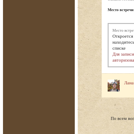
Место встречи
Место встре
Откроется 
находитесь
списке
Для запис
авторизова
Лана
По всем во