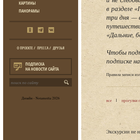
КАРТИНЫ
в разделе 
ПАНОРАМЫ
три дня — 
путешестви
«Дальние, б
О ПРОЕКТЕ
/
ПРЕССА
/
ДРУЗЬЯ
Чтобы подп
подписке на
ПОДПИСКА
НА НОВОСТИ САЙТА
Правила записи и
Дизайн -
Notamedia
2026
все
прогулки 
Экскурсии не 