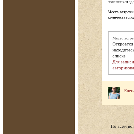
покоящихся зде
Место встречи
количестве люд
Место встре
Откроется 
находитесь
списке
Для запис
авторизова
Елен
По всем во