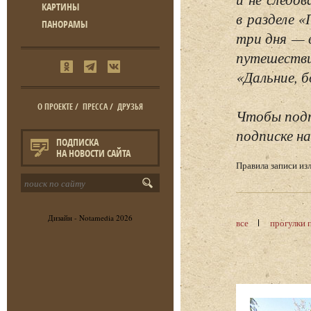
КАРТИНЫ
в разделе 
ПАНОРАМЫ
три дня — 
путешестви
«Дальние, б
О ПРОЕКТЕ
/
ПРЕССА
/
ДРУЗЬЯ
Чтобы подп
подписке на
ПОДПИСКА
НА НОВОСТИ САЙТА
Правила записи и
Дизайн -
Notamedia
2026
все
прогулки 