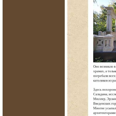
Оно возникло в
храмах, а толь
погребали всех
католиков из р
Здесь похорон
Саладина, иссл
Мюллер, Эрланг
Введенских гор
Многие усыпал
архитекторами 