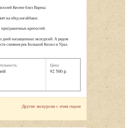
взолей Кесене близ Варны;
вят на обед нагайбаки;
з приграничных крепостей.
ько дней насыщенных экскурсий. А рядом
сте слияния рек Большой Кизил и Урал.
тельность:
Цена:
ней
92 500 р.
Другие экскурсии с этим гидом