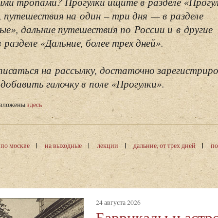
ми тропами? Прогулки ищите в разделе «Прогу
, путешествия на один – три дня — в разделе
ые», дальние путешествия по России и в другие
разделе «Дальние, более трех дней».
исаться на рассылку, достаточно зарегистриро
добавить галочку в поле «Прогулки».
изложены
здесь
 по москве
на выходные
лекции
дальние, от трех дней
по
24 августа 2026
Баррикады и аст