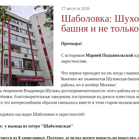
27 августа 2026
Шаболовка: Шухо
башня и не только
Премьера!
Марией Подъяпольской
С историком
ид
окрестностям.
Что первое приходит на ум, когда слыши
Конечно же знаменитая Шуховская башня, 
района, но и вообще Москвы!
 творением Владимира Шухова достопримечательности этого района не о
обняки, благотворительные заведения, построенные на деньги известных м
се это интереснейшим образом смешалось вместе в этом старом московск
едовать наследие Шаболовки и окрестностей!
и: у выхода из метро "Шаболовская"
оится от 8 записанных. Поэтому, если вы хотите попасть на прогулку,