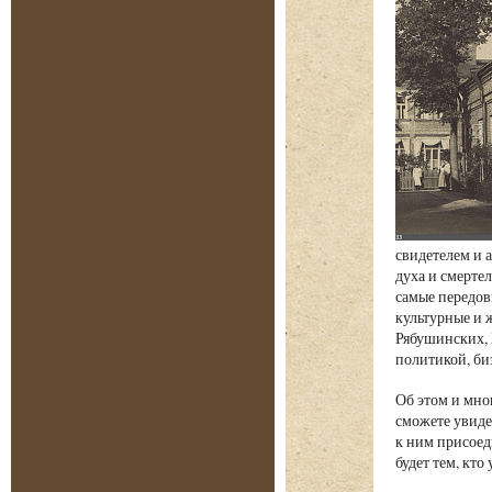
свидетелем и 
духа и смерте
самые передов
культурные и 
Рябушинских, 
политикой, б
Об этом и мно
сможете увиде
к ним присоед
будет тем, кт