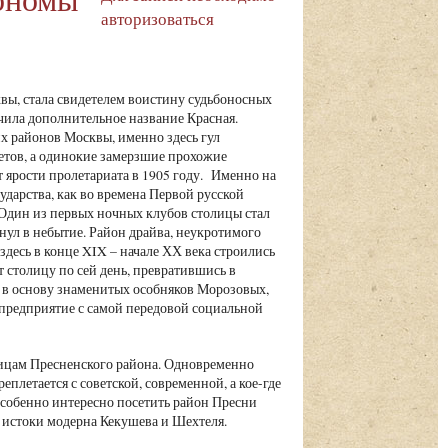
авторизоваться
вы, стала свидетелем воистину судьбоносных
чила дополнительное название Красная.
их районов Москвы, именно здесь гул
метов, а одинокие замерзшие прохожие
ярости пролетариата в 1905 году. Именно на
ударства, как во времена Первой русской
 Один из первых ночных клубов столицы стал
нул в небытие. Район драйва, неукротимого
здесь в конце XIX – начале ХХ века строились
 столицу по сей день, превратившись в
е в основу знаменитых особняков Морозовых,
 предприятие с самой передовой социальной
ицам Пресненского района. Одновременно
плетается с советской, современной, а кое-где
Особенно интересно посетить район Пресни
е истоки модерна Кекушева и Шехтеля.