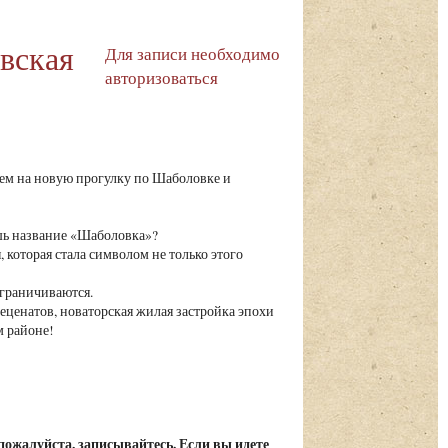
вская
Для записи необходимо
авторизоваться
ем на новую прогулку по Шаболовке и
шь название «Шаболовка»?
которая стала символом не только этого
граничиваются.
еценатов, новаторская жилая застройка эпохи
ом районе!
 пожалуйста, записывайтесь. Если вы идете