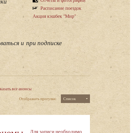
лки
Расписание поездок
Акция кэшбек "Мир"
ваться и при подписке
казать все анонсы
Отображать прогулки:
Список
рономы
Для записи необходимо