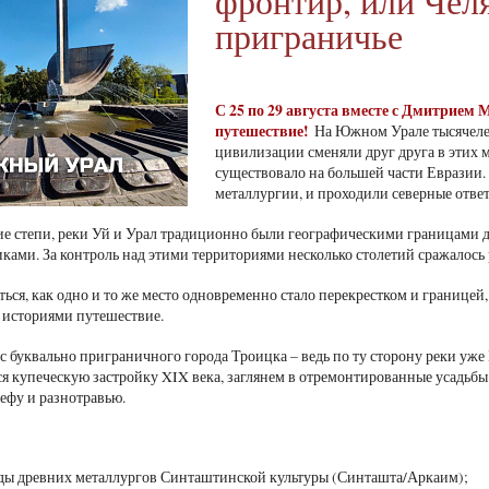
фронтир, или Чел
приграничье
С 25 по 29 августа вместе с Дмитрием
путешествие!
На Южном Урале тысячелет
цивилизации сменяли друг друга в этих ме
существовало на большей части Евразии. 
металлургии, и проходили северные отве
 степи, реки Уй и Урал традиционно были географическими границами для
ками. За контроль над этими территориями несколько столетий сражалось 
ться, как одно и то же место одновременно стало перекрестком и границе
 историями путешествие.
с буквально приграничного города Троицка – ведь по ту сторону реки уже
 купеческую застройку XIX века, заглянем в отремонтированные усадьбы
ьефу и разнотравью.
еды древних металлургов Синташтинской культуры (Синташта/Аркаим);