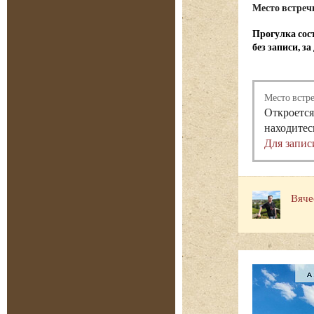
Место встреч
Прогулка сост
без записи, з
Место встр
Откроется
находитес
Для запис
Вяче