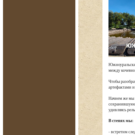
Южноуральские
между кочевни
Чтобы разобра
артефактами и
Начнем же мы 
сохранившуюся
удивляясь рел
В степях мы:
- встретим сл