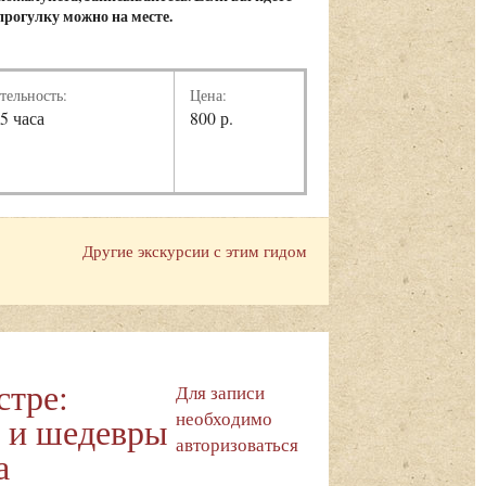
 прогулку можно на месте.
тельность:
Цена:
,5 часа
800 р.
Другие экскурсии с этим гидом
стре:
Для записи
необходимо
 и шедевры
авторизоваться
а