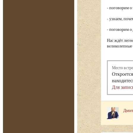
- поговорим о
- узнаем, поче
- поговорим о
Нас ждёт леге
великолепные 
Место встр
Откроется
находитес
Для запис
Дмит