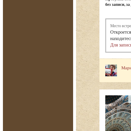
без записи, з
Место встр
Откроется
находитес
Для запис
Мари