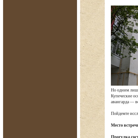
Но одним лишь
Купеческие ос
авангарда — в
Пойдемте иссл
Место встреч
Прогулка сост