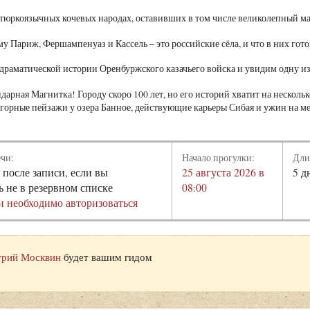
 тюркоязычных кочевых народах, оставивших в том числе великолепный ма
му Париж, Фершампенуаз и Кассель – это российские сёла, и что в них гото
 драматической истории Оренбуржского казачьего войска и увидим одну и
ндарная Магнитка! Городу скоро 100 лет, но его историй хватит на нескол
горные пейзажи у озера Банное, действующие карьеры Сибая и ужин на ме
ечи:
Начало прогулки:
Дли
 после записи, если вы
25 августа 2026 в
5 д
ь не в резервном списке
08:00
и необходимо авторизоваться
рий Москвин
будет вашим гидом