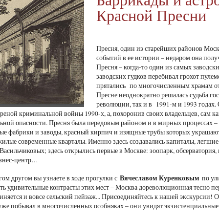
Красной Пресни
Пресня, один из старейших районов Моск
событий в ее истории – недаром она полу
Пресня – когда-то один из самых заводск
заводских гудков перебивал грохот пуле
прятались по многочисленным храмам от 
Пресне неоднократно решалась судьба гос
революции, так и в 1991-м и 1993 годах.
ареной криминальной войны 1990-х, а, похоронив своих владельцев, сам ка
льной опасности. Пресня была передовым районом и в мирных процессах – 
ые фабрики и заводы, красный кирпич и изящные трубы которых украшают
жилые современные кварталы. Именно здесь создавались капиталы, легши
Васильчиковых; здесь открылись первые в Москве: зоопарк, обсерватория,
изнес-центр…
Вячеславом Куренковым
гом другом вы узнаете в ходе прогулки с
по ул
ть удивительные контрасты этих мест – Москва дореволюционная тесно пере
иняется и вовсе сельский пейзаж... Присоединяйтесь к нашей экскурсии! 
о уже побывал в многочисленных особняках – они увидят экзистенциальны