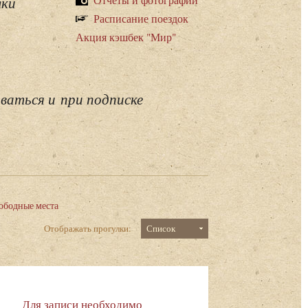
лки
Расписание поездок
Акция кэшбек "Мир"
ваться и при подписке
ободные места
Отображать прогулки:
Список
Для записи необходимо