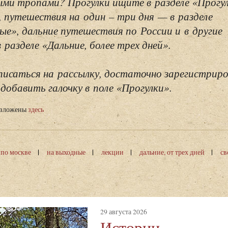
ми тропами? Прогулки ищите в разделе «Прогу
, путешествия на один – три дня — в разделе
ые», дальние путешествия по России и в другие
разделе «Дальние, более трех дней».
исаться на рассылку, достаточно зарегистриро
добавить галочку в поле «Прогулки».
изложены
здесь
 по москве
на выходные
лекции
дальние, от трех дней
св
29 августа 2026
Истории