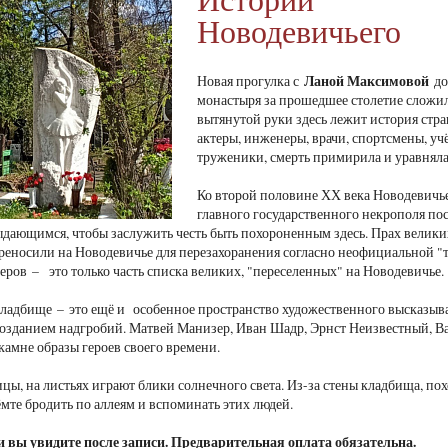
Новодевичьего
Ланой Максимовой
Новая прогулка с
до
монастыря за прошедшее столетие сложи
вытянутой руки здесь лежит история стр
актеры, инженеры, врачи, спортсмены, у
труженики, смерть примирила и уравняла
Ко второй половине ХХ века Новодевичье
главного государственного некрополя по
дающимся, чтобы заслужить честь быть похороненным здесь. Прах велики
реносили на Новодевичье для перезахоранения согласно неофициальной "таб
еров – это только часть списка великих, "переселенных" на Новодевичье.
ладбище – это ещё и особенное пространство художественного высказыв
созданием надгробий. Матвей Манизер, Иван Шадр, Эрнст Неизвестный, В
камне образы героев своего времени.
ицы, на листьях играют блики солнечного света. Из-за стены кладбища, по
мте бродить по аллеям и вспоминать этих людей.
и вы увидите после записи. Предварительная оплата обязательна.