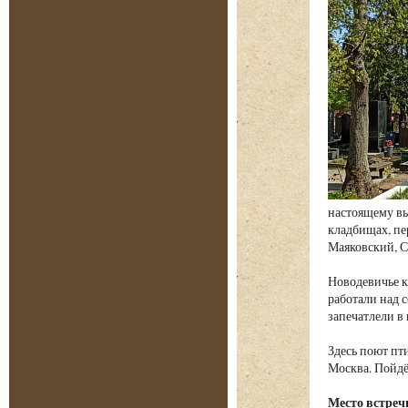
настоящему вы
кладбищах, пе
Маяковский, С
Новодевичье к
работали над 
запечатлели в 
Здесь поют пт
Москва. Пойдё
Место встреч