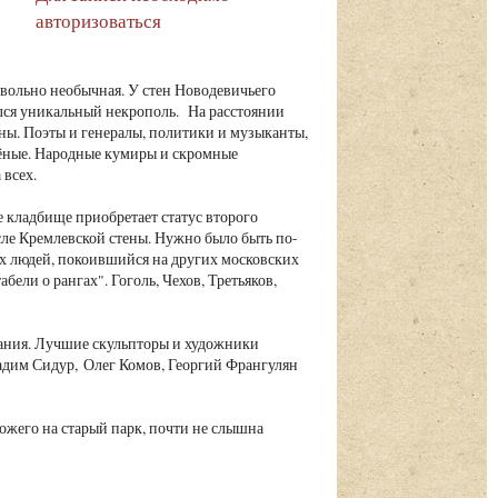
авторизоваться
вольно необычная. У стен Новодевичьего
лся уникальный некрополь. На расстоянии
аны. Поэты и генералы, политики и музыканты,
чёные. Народные кумиры и скромные
 всех.
 кладбище приобретает статус второго
сле Кремлевской стены. Нужно было быть по-
х людей, покоившийся на других московских
ели о рангах". Гоголь, Чехов, Третьяков,
ания. Лучшие скульпторы и художники
адим Сидур, Олег Комов, Георгий Франгулян
хожего на старый парк, почти не слышна