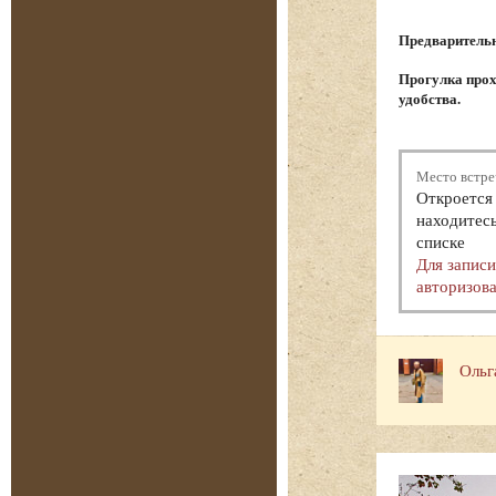
Предварительна
Прогулка прох
удобства.
Место встре
Откроется 
находитесь
списке
Для запис
авторизова
Ольг