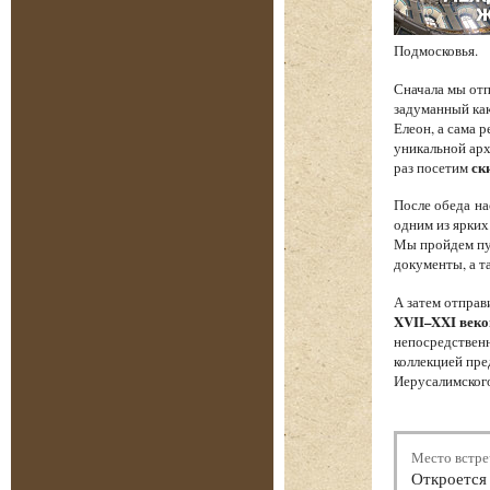
Подмосковья.
Сначала мы от
задуманный как
Елеон, а сама 
уникальной арх
раз посетим
ск
После обеда на
одним из ярких
Мы пройдем пут
документы, а т
А затем отпра
XVII–XXI веко
непосредственн
коллекцией пре
Иерусалимского
Место встре
Откроется 