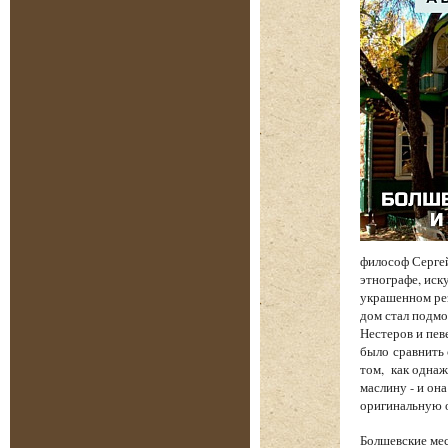
философ Сергей
этнографе, иск
украшенном рез
дом стал подмо
Нестеров и пев
было сравнить 
том, как однаж
маслину - и он
оригинальную о
Болшевские мес