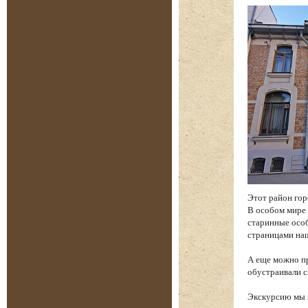
Этот район гор
В особом мире 
старинные особ
страницами на
А еще можно пр
обустраивали с
Экскурсию мы н