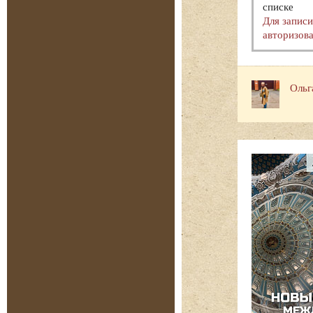
списке
Для запис
авторизова
Ольг