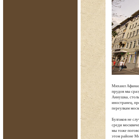
Михаил Афанась
прудов мы сраз
Аннушка, столь
иностранец, п
переулкам моск
Булгаков не сл
среди москвиче
мы тоже погово
этом районе Мо