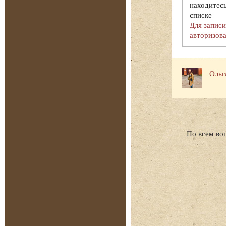
находитесь
списке
Для запис
авторизова
Ольг
По всем во