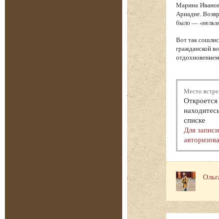
Марина Иванов
Ариадне. Возв
было — «нельзя
Вот так сошлис
гражданской во
отдохновением.
Место встре
Откроется 
находитесь
списке
Для запис
авторизова
Ольг