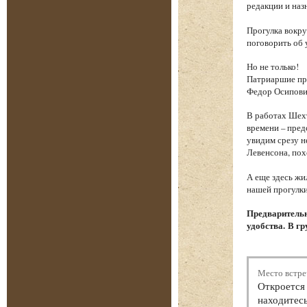
редакции и наз
Прогулка вокру
поговорить об 
Но не только!
Патриаршие пру
Федор Осипови
В работах Шехт
времени – пред
увидим срезу 
Левенсона, пох
А еще здесь жи
нашей прогулки
Предварительн
удобства. В гр
Место встре
Откроется 
находитесь