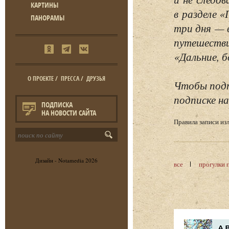
КАРТИНЫ
в разделе 
ПАНОРАМЫ
три дня — 
путешестви
«Дальние, б
О ПРОЕКТЕ
/
ПРЕССА
/
ДРУЗЬЯ
Чтобы подп
подписке на
ПОДПИСКА
НА НОВОСТИ САЙТА
Правила записи и
Дизайн -
Notamedia
2026
все
прогулки 