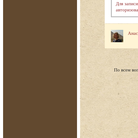
Для запис
авторизова
Анас
По всем во