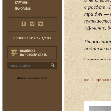
КАРТИНЫ
в разделе 
ПАНОРАМЫ
три дня — 
путешестви
«Дальние, б
О ПРОЕКТЕ
/
ПРЕССА
/
ДРУЗЬЯ
Чтобы подп
подписке на
ПОДПИСКА
НА НОВОСТИ САЙТА
Правила записи и
Дизайн -
Notamedia
2026
все
прогулки 