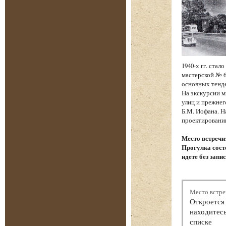
1940-х гг. ста
мастерской № 6
основных тенд
На экскурсии м
улиц и прежнег
Б.М. Иофана. Н
проектировании
Место встречи
Прогулка состо
идете без запи
Место встре
Откроется 
находитесь
списке