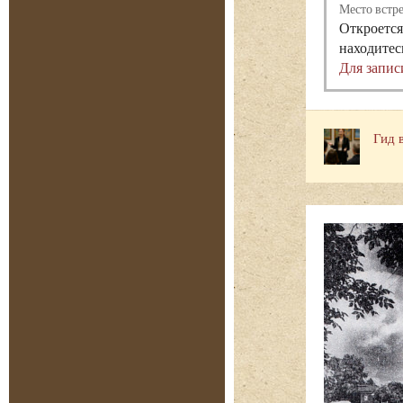
Место встр
Откроется
находитес
Для запис
Гид 