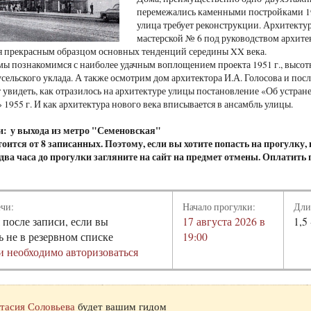
перемежались каменными постройками 1930
улица требует реконструкции. Архитект
мастерской № 6 под руководством архитек
ся прекрасным образцом основных тенденций середины XX века.
мы познакомимся с наиболее удачным воплощением проекта 1951 г., высо
сельского уклада. А также осмотрим дом архитектора И.А. Голосова и пос
 увидеть, как отразилось на архитектуре улицы постановление «Об устра
 1955 г. И как архитектура нового века вписывается в ансамбль улицы.
и: у выхода из метро "Семеновская"
оится от 8 записанных. Поэтому, если вы хотите попасть на прогулку,
а два часа до прогулки загляните на сайт на предмет отмены. Оплатить
ечи:
Начало прогулки:
Дли
 после записи, если вы
17 августа 2026 в
1,5 
ь не в резервном списке
19:00
и необходимо авторизоваться
тасия Соловьева
будет вашим гидом