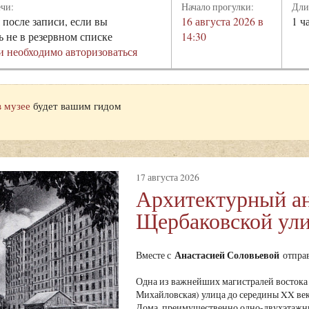
ечи:
Начало прогулки:
Дли
 после записи, если вы
16 августа 2026 в
1 ч
ь не в резервном списке
14:30
и необходимо авторизоваться
в музее
будет вашим гидом
17 августа 2026
Архитектурный а
Щербаковской ул
Анастасией Соловьевой
Вместе с
отправ
Одна из важнейших магистралей востока 
Михайловская) улица до середины XX века
Дома, преимущественно одно-двухэтажны