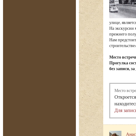
улице, являет
На экскурсии 
прежнего полу
Нам предстоит
строительстве»
Место встреч
Прогулка сост
без записи, з
Место встр
Откроется
находитес
Для запис
Анас