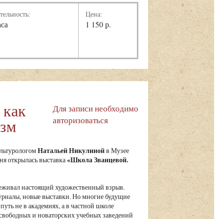
тельность:
Цена:
аса
1 150 р.
 как
Для записи необходимо
авторизоваться
изм
Натальей Никулиной
ультурологом
в Музее
«Школа Званцевой.
юня открылась выставка
реживал настоящий художественный взрыв.
урналы, новые выставки. Но многие будущие
путь не в академиях, а в частной школе
свободных и новаторских учебных заведений