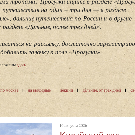
ми тропами? Прогулки ищите в разделе «Прогу
, путешествия на один – три дня — в разделе
ые», дальние путешествия по России и в другие
разделе «Дальние, более трех дней».
исаться на рассылку, достаточно зарегистриро
добавить галочку в поле «Прогулки».
изложены
здесь
 по москве
на выходные
лекции
дальние, от трех дней
св
16 августа 2026
Китайский сад