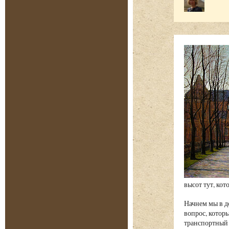
высот тут, ко
Начнем мы в д
вопрос, которы
транспортный 