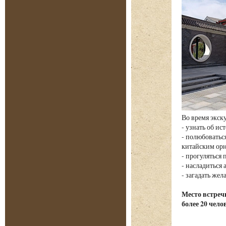
Во время экск
- узнать об и
- полюбовать
китайским ор
- прогуляться
- насладиться
- загадать жел
Место встречи
более 20 чело