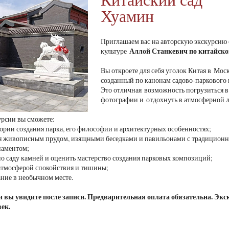
Хуамин
Приглашаем вас на авторскую экскурсию
Аллой Станкевич
по китайско
культуре
Вы откроете для себя уголок Китая в Мос
созданный по канонам садово-паркового 
Это отличная возможность погрузиться в 
фотографии и отдохнуть в атмосферной 
урсии вы сможете:
стории создания парка, его философии и архитектурных особенностях;
ся живописным прудом, изящными беседками и павильонами с традицион
наментом;
 по саду камней и оценить мастерство создания парковых композиций;
 атмосферой спокойствия и тишины;
ание в необычном месте.
 вы увидите после записи. Предварительная оплата обязательна. Экск
век.