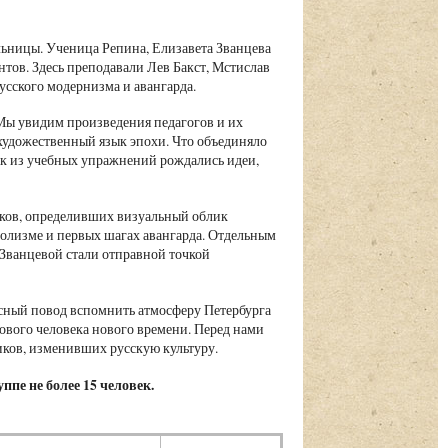
льницы. Ученица Репина, Елизавета Званцева
тов. Здесь преподавали Лев Бакст, Мстислав
сского модернизма и авангарда.
 Мы увидим произведения педагогов и их
художественный язык эпохи. Что объединяло
как из учебных упражнений рождались идеи,
ков, определивших визуальный облик
волизме и первых шагах авангарда. Отдельным
 Званцевой стали отправной точкой
асный повод вспомнить атмосферу Петербурга
ового человека нового времени. Перед нами
иков, изменивших русскую культуру.
ппе не более 15 человек.