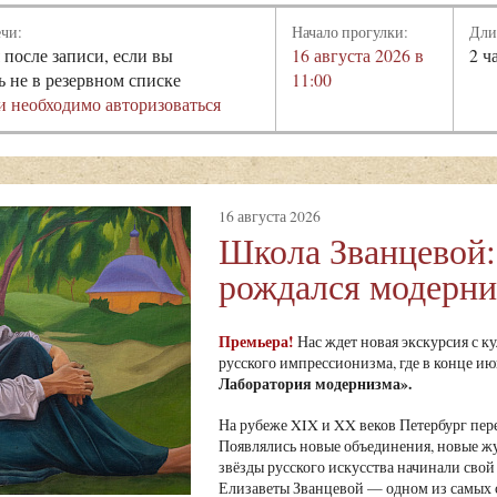
ечи:
Начало прогулки:
Дли
 после записи, если вы
16 августа 2026 в
2 ч
ь не в резервном списке
11:00
и необходимо авторизоваться
16 августа 2026
Школа Званцевой:
рождался модерн
Премьера!
Нас ждет новая экскурсия с к
русского импрессионизма, где в конце и
Лаборатория модернизма»
.
На рубеже XIX и XX веков Петербург пе
Появлялись новые объединения, новые ж
звёзды русского искусства начинали свой 
Елизаветы Званцевой — одном из самых 