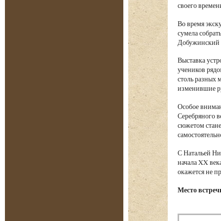
своего времен
Во время экск
сумела собрат
Добужинский и
Выставка устр
учеников рядо
столь разных 
изменившие ру
Особое вниман
Серебряного в
сюжетом стане
самостоятельн
С Натальей Ни
начала XX век
окажется не п
Место встречи