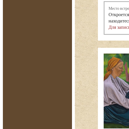
Место встр
Откроется
находитес
Для запис