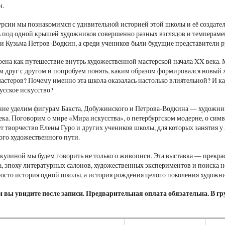
и.
урсии мы познакомимся с удивительной историей этой школы и её создате
ь под одной крышей художников совершенно разных взглядов и темперамен
 Кузьма Петров-Водкин, а среди учеников были будущие представители ру
оена как путешествие внутрь художественной мастерской начала XX века.
м друг с другом и попробуем понять, каким образом формировался новый 
мастеров? Почему именно эта школа оказалась настолько влиятельной? И 
сское искусство?
ие уделим фигурам Бакста, Добужинского и Петрова-Водкина — художни
ека. Поговорим о мире «Мира искусства», о петербургском модерне, о сим
т творчество Елены Гуро и других учеников школы, для которых занятия у
ого художественного пути.
кулиной мы будем говорить не только о живописи. Эта выставка — прекр
а, эпоху литературных салонов, художественных экспериментов и поиска н
росто история одной школы, а история рождения целого поколения художн
 вы увидите после записи. Предварительная оплата обязательна. В гру