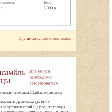
тельность:
Цена:
ас
3 000 р.
Другие экскурсии с этим гидом
нсамбль
Для записи
необходимо
ицы
авторизоваться
ляемся исследовать Щербаковскую улицу.
Москвы Щербаковская (до 1922 г.
 представляла собой вид уездного городка.
е деревянные с садами и огородами, изредка