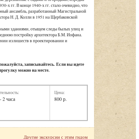
-х гг. В конце 1940-х гг. стало очевидно, что
урный ансамбль, разработанный Магистральной
тора Н. Д. Колли в 1951 на Щербаковской
тными зданиями, отыщем следы былых улиц и
леднюю постройку архитектора Б.М. Иофана.
нении излишеств в проектировании и
 пожалуйста, записывайтесь. Если вы идете
 прогулку можно на месте.
тельность:
Цена:
- 2 часа
800 р.
Другие экскурсии с этим гидом