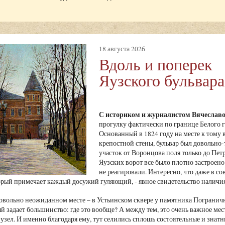
18 августа 2026
Вдоль и поперек
Яузского бульвара
С историком и журналистом Вячесла
прогулку фактически по границе Белого го
Основанный в 1824 году на месте к тому
крепостной стены, бульвар был довольно-
участок от Воронцова поля только до Пет
Яузских ворот все было плотно застроено
не реагировали. Интересно, что даже в со
торый примечает каждый досужий гуляющий, - явное свидетельство наличия 
овольно неожиданном месте – в Устьинском сквере у памятника Пограничн
й задает большинство: где это вообще? А между тем, это очень важное мес
узел. И именно благодаря ему, тут селились сплошь состоятельные и знат