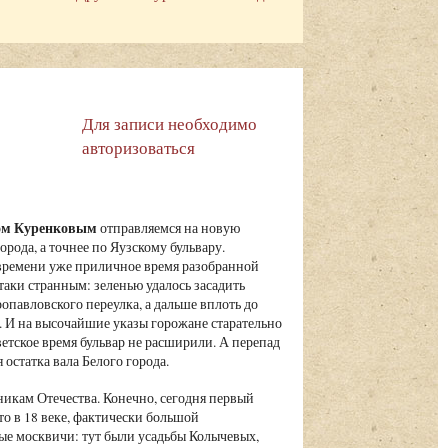
Для записи необходимо
авторизоваться
вом Куренковым
отправляемся на новую
рода, а точнее по Яузскому бульвару.
 времени уже приличное время разобранной
таки странным: зеленью удалось засадить
ропавловского переулка, а дальше вплоть до
. И на высочайшие указы горожане старательно
ветское время бульвар не расширили. А перепад
остатка вала Белого города.
икам Отечества. Конечно, сегодня первый
то в 18 веке, фактически большой
ные москвичи: тут были усадьбы Колычевых,