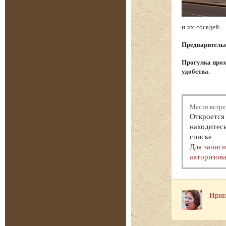
и их соседей.
Предварительна
Прогулка прох
удобства.
Место встре
Откроется 
находитесь
списке
Для запис
авторизова
Ирин