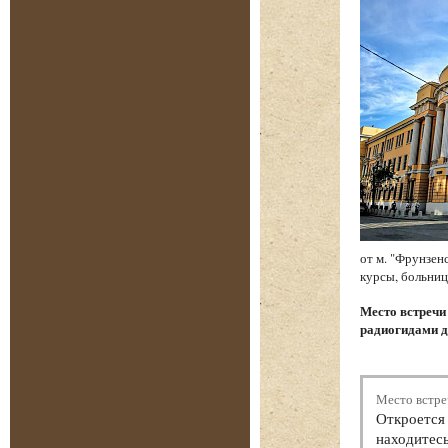
от м. "Фрунзен
курсы, больниц
Место встреч
радиогидами д
Место встре
Откроется 
находитесь