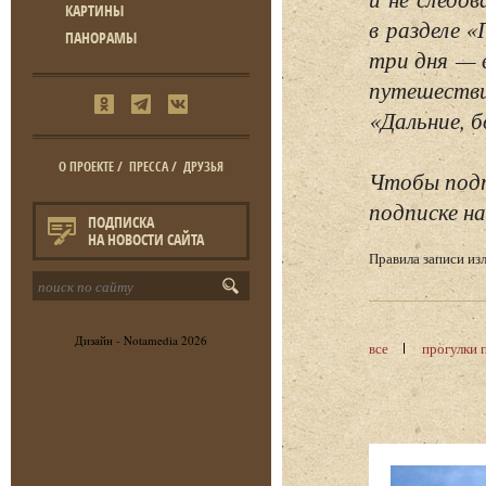
КАРТИНЫ
в разделе 
ПАНОРАМЫ
три дня — 
путешестви
«Дальние, б
О ПРОЕКТЕ
/
ПРЕССА
/
ДРУЗЬЯ
Чтобы подп
подписке на
ПОДПИСКА
НА НОВОСТИ САЙТА
Правила записи и
Дизайн -
Notamedia
2026
все
прогулки 