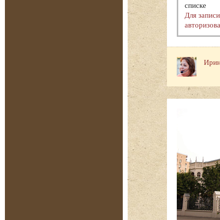
списке
Для запис
авторизова
Ирин