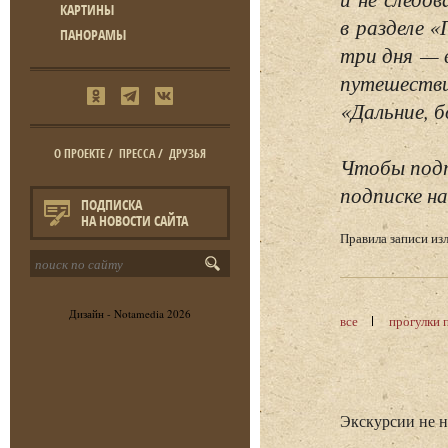
КАРТИНЫ
в разделе 
ПАНОРАМЫ
три дня — 
путешестви
«Дальние, б
О ПРОЕКТЕ
/
ПРЕССА
/
ДРУЗЬЯ
Чтобы подп
подписке на
ПОДПИСКА
НА НОВОСТИ САЙТА
Правила записи и
Дизайн -
Notamedia
2026
все
прогулки 
Экскурсии не 