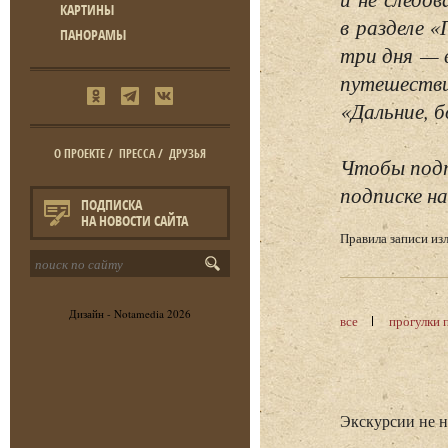
КАРТИНЫ
в разделе 
ПАНОРАМЫ
три дня — 
путешестви
«Дальние, б
О ПРОЕКТЕ
/
ПРЕССА
/
ДРУЗЬЯ
Чтобы подп
подписке на
ПОДПИСКА
НА НОВОСТИ САЙТА
Правила записи и
Дизайн -
Notamedia
2026
все
прогулки 
Экскурсии не 