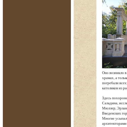
Оно возникло в
храмах, а толь
погребали всех
католиков из р
Здесь похорон
Саладина, иссл
Мюллер, Эрланг
Введенских гор
Многие усыпал
архитекторами 