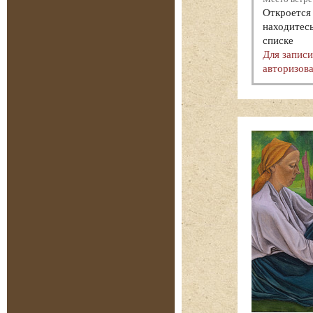
Откроется 
находитесь
списке
Для запис
авторизова