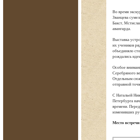
Во время экску
Званцева сумел
Бакст, Мстисла
авангарда.
Выставка устро
их учеников ря
объединяло сто
рождались идеи
Особое вниман
Серебряного ве
Отдельным сюже
отправной точк
С Натальей Ник
Петербурга нач
времени. Перед
изменивших ру
Место встречи 