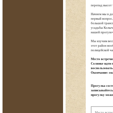
перепад высот 
Начнем мы в до
первый вопрос,
большой трансп
усадьбы Колыче
нашей прогуло
Мы изучим весь
этот район воо
полицейской ча
Место встречи
Солянке идти 
воспользовать
Окончание: ок
Прогулка сост
записывайтесь.
прогулку можн
Место встре