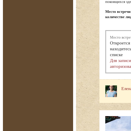
покоящихся зде
Место встречи
количестве люд
Место встре
Откроется 
находитесь
списке
Для запис
авторизова
Елен