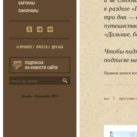
КАРТИНЫ
в разделе 
ПАНОРАМЫ
три дня — 
путешестви
«Дальние, б
О ПРОЕКТЕ
/
ПРЕССА
/
ДРУЗЬЯ
Чтобы подп
подписке на
ПОДПИСКА
НА НОВОСТИ САЙТА
Правила записи и
Дизайн -
Notamedia
2026
все
прогулки 