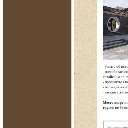
- узнать об ис
- полюбоватьс
китайским орн
- прогуляться 
- насладиться 
- загадать жел
Место встречи
группе не боле
Место встре