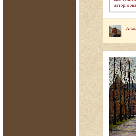
авторизова
Анас