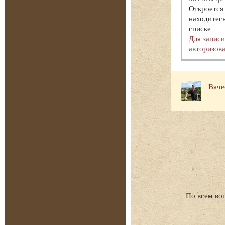
Откроется 
находитесь
списке
Для запис
авторизова
Вяче
По всем во