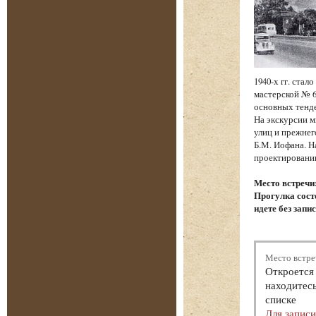
1940-х гг. ста
мастерской № 6
основных тенд
На экскурсии м
улиц и прежнег
Б.М. Иофана. Н
проектировании
Место встречи
Прогулка состо
идете без запи
Место встре
Откроется 
находитесь
списке
Для запис