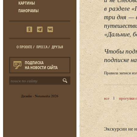
КАРТИНЫ
в разделе 
ПАНОРАМЫ
три дня — 
путешестви
«Дальние, б
О ПРОЕКТЕ
/
ПРЕССА
/
ДРУЗЬЯ
Чтобы подп
подписке на
ПОДПИСКА
НА НОВОСТИ САЙТА
Правила записи и
Дизайн -
Notamedia
2026
все
прогулки 
Экскурсии не 