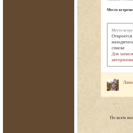
Место встречи
Место встре
Откроется 
находитесь
списке
Для запис
авторизова
Лана
По всем во