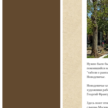
Нужно было бы
покоившийся на
"табели о ранга
Новодевичье.
Новодевичье к
художники рабо
Георгий Франгу
Здесь поют пти
слышна Москва.