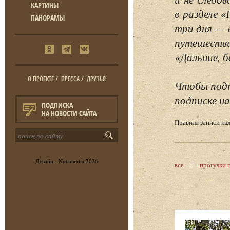
КАРТИНЫ
в разделе 
ПАНОРАМЫ
три дня — 
путешестви
«Дальние, б
О ПРОЕКТЕ
/
ПРЕССА
/
ДРУЗЬЯ
Чтобы подп
подписке на
ПОДПИСКА
НА НОВОСТИ САЙТА
Правила записи и
Дизайн -
Notamedia
2026
все
прогулки 