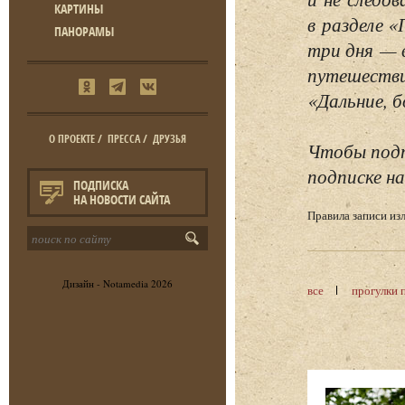
КАРТИНЫ
в разделе 
ПАНОРАМЫ
три дня — 
путешестви
«Дальние, б
О ПРОЕКТЕ
/
ПРЕССА
/
ДРУЗЬЯ
Чтобы подп
подписке на
ПОДПИСКА
НА НОВОСТИ САЙТА
Правила записи и
Дизайн -
Notamedia
2026
все
прогулки 