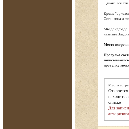
Однако все эти
Кроме "орловск
Останкина и ж
Мы дойдем до л
называл Влади
Место встречи
Прогулка сост
записывайтесь.
прогулку можн
Место встре
Откроется 
находитесь
списке
Для запис
авторизова