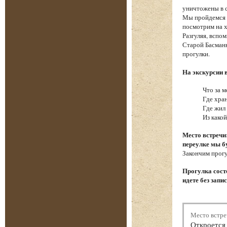
уничтожены в 
Мы пройдемся п
посмотрим на х
Разгуляя, вспо
Старой Басманн
прогулки.
На экскурсии 
Что за м
Где хра
Где жил
Из како
Место встречи
переулке мы б
Закончим прогу
Прогулка состо
идете без запи
Место встре
Откроется 