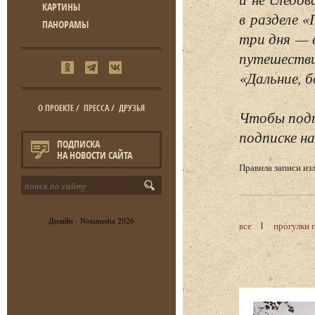
КАРТИНЫ
в разделе 
ПАНОРАМЫ
три дня — 
путешестви
«Дальние, б
О ПРОЕКТЕ
/
ПРЕССА
/
ДРУЗЬЯ
Чтобы подп
подписке на
ПОДПИСКА
НА НОВОСТИ САЙТА
Правила записи и
Дизайн -
Notamedia
2026
все
прогулки 