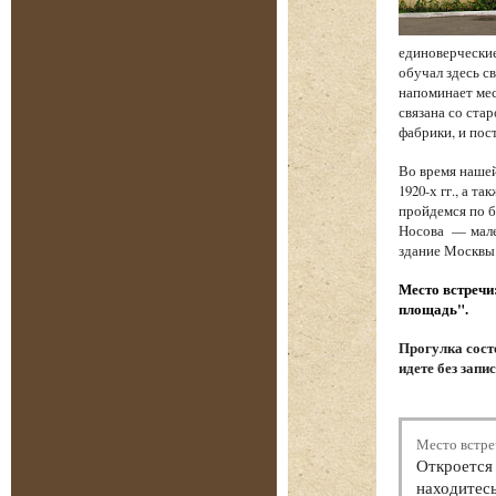
единоверческие
обучал здесь с
напоминает мес
связана со стар
фабрики, и по
Во время наше
1920-х гг., а 
пройдемся по б
Носова — мале
здание Москвы
Место встречи
площадь".
Прогулка состо
идете без запи
Место встре
Откроется 
находитесь