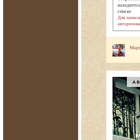
находитесь
списке
Для запис
авторизова
Мари