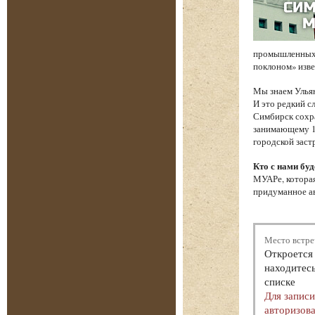
промышленных 
поклоном» изв
Мы знаем Ульян
И это редкий с
Симбирск сохр
занимающему 17
городской заст
Кто с нами буд
МУАРе, которая
придуманное ав
Место встре
Откроется 
находитесь
списке
Для запис
авторизова