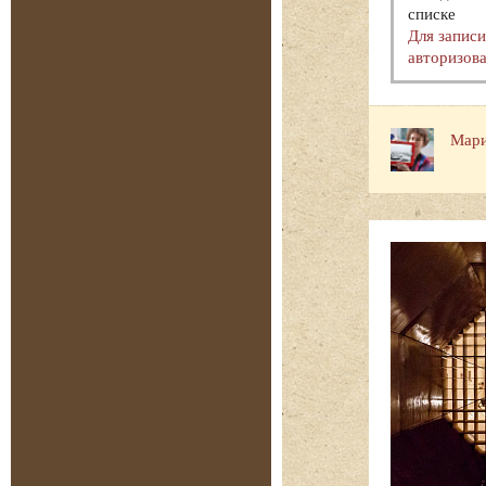
списке
Для запис
авторизова
Мари