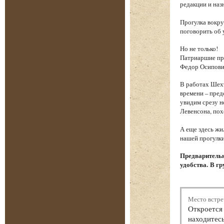
редакции и наз
Прогулка вокру
поговорить об 
Но не только!
Патриаршие пру
Федор Осипови
В работах Шехт
времени – пред
увидим срезу 
Левенсона, пох
А еще здесь жи
нашей прогулки
Предварительн
удобства. В гр
Место встре
Откроется 
находитесь