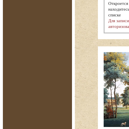
Откроется 
находитесь
списке
Для запис
авторизова