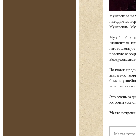
Жуковского на 
находились пе
Жуковским. Муз
Музей небольш
Лилиенталя, пр
изготовленную 
плоскую аэроди
Воздухоплават
Но главная ред
закрытую терри
была крупнейше
использоваться
Это очень редк
который уже ст
Место встречи 
Место встре