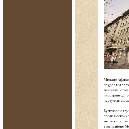
Михаил Афанась
прудов мы сраз
Аннушка, столь
иностранец, п
переулкам моск
Булгаков не сл
среди москвиче
мы тоже погово
этом районе Мо