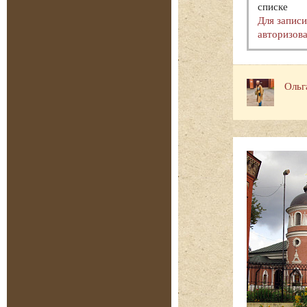
списке
Для запис
авторизова
Ольг