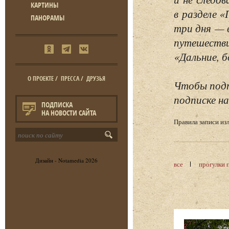
КАРТИНЫ
в разделе 
ПАНОРАМЫ
три дня — 
путешестви
«Дальние, б
О ПРОЕКТЕ
/
ПРЕССА
/
ДРУЗЬЯ
Чтобы подп
подписке на
ПОДПИСКА
НА НОВОСТИ САЙТА
Правила записи и
Дизайн -
Notamedia
2026
все
прогулки 