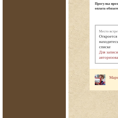
Прогулка прох
оплата обязат
Место встре
Откроется 
находитесь
списке
Для запис
авторизова
Мари