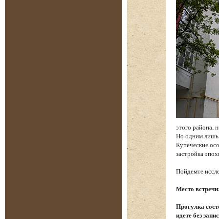
этого района, 
Но одним лишь
Купеческие осо
застройка эпох
Пойдемте иссле
Место встречи
Прогулка состо
идете без запи