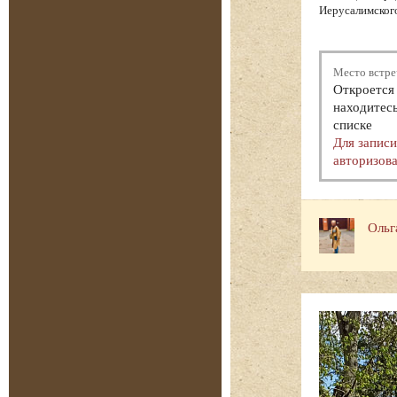
Иерусалимского
Место встре
Откроется 
находитесь
списке
Для запис
авторизова
Ольг