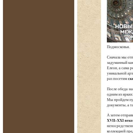
Подмосковья.
Сначала мы от
задуманный как
Елеон, а сама 
уникальной арх
раз посетим
ск
После обеда на
одним из ярких
Мы пройдем пут
документы, а т
А затем отпра
XVII–XXI веко
непосредственн
коллекцией пре