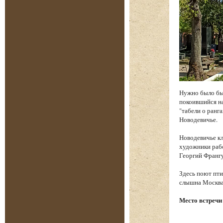
Нужно было бы
покоившийся на
"табели о ранга
Новодевичье.
Новодевичье к
художники рабо
Георгий Франгу
Здесь поют пти
слышна Москва.
Место встречи