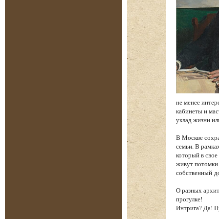
не менее интере
кабинеты и мас
уклад жизни ил
В Москве сохра
семьи. В рамка
который в свое
живут потомки 
собственный до
О разных архит
прогулке!
Интрига? Да! П