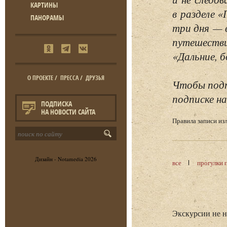
КАРТИНЫ
в разделе 
ПАНОРАМЫ
три дня — 
путешестви
«Дальние, б
О ПРОЕКТЕ
/
ПРЕССА
/
ДРУЗЬЯ
Чтобы подп
подписке на
ПОДПИСКА
НА НОВОСТИ САЙТА
Правила записи и
Дизайн -
Notamedia
2026
все
прогулки 
Экскурсии не 