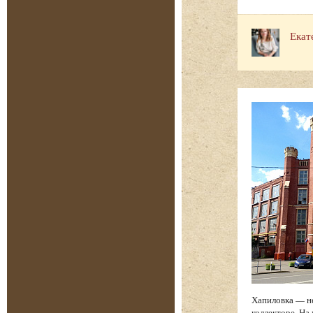
Екат
Хапиловка — н
коллекторе. На