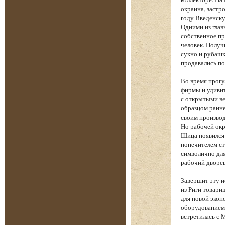
окраина, застр
году Введенску
Одними из глав
собственное пр
человек. Получ
сукно и рубашк
продавались по
Во время прогу
фирмы и удиви
с открытыми ве
образцом ранне
своим производ
Но рабочей окр
Шица появился
попечителем ст
символично для
рабочий дворе
Завершит эту 
из Риги товари
для новой экон
оборудованием 
встретилась с 