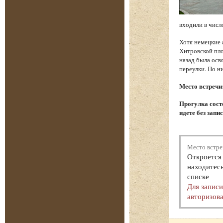
входили в числ
Хотя немецкие 
Хитровской пло
назад была осв
переулки. По н
Место встречи
Прогулка состо
идете без запи
Место встре
Откроется 
находитесь
списке
Для запис
авторизова