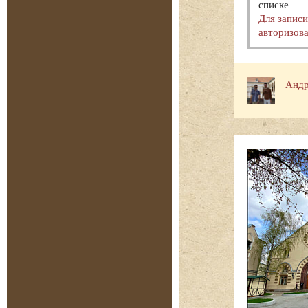
списке
Для запис
авторизова
Андр