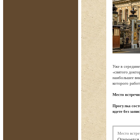
Уже в середине
«святого докто
наибольшее вни
которого работ
Место встречи
Прогулка состо
идете без запи
Место встре
Откроется 