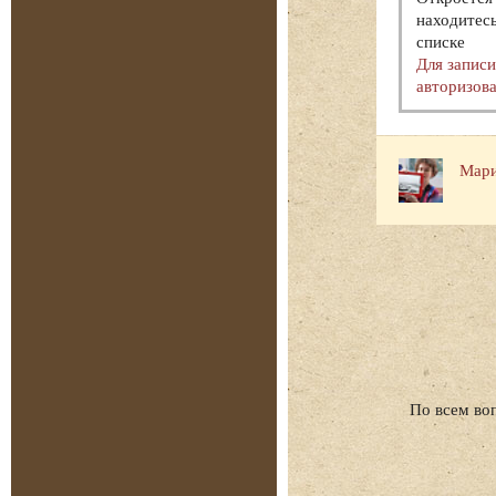
находитесь
списке
Для запис
авторизова
Мари
По всем во