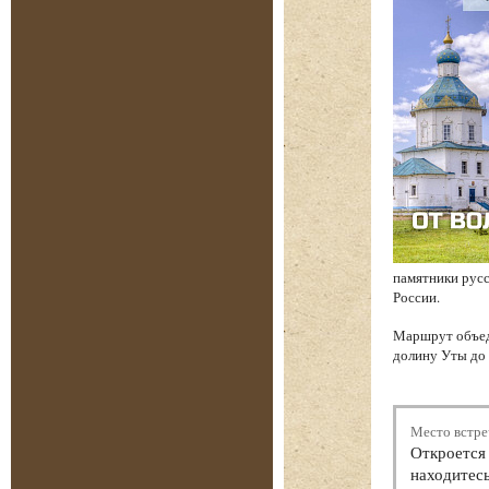
памятники русс
России.
Маршрут объед
долину Уты до 
Место встре
Откроется 
находитесь