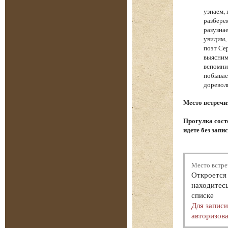
узнаем,
разбере
разузна
увидим,
поэт Се
выясним
вспомни
побывае
доревол
Место встречи
Прогулка состо
идете без запи
Место встре
Откроется 
находитесь
списке
Для запис
авторизова