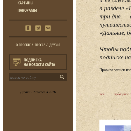
КАРТИНЫ
в разделе 
ПАНОРАМЫ
три дня — 
путешестви
«Дальние, б
О ПРОЕКТЕ
/
ПРЕССА
/
ДРУЗЬЯ
Чтобы подп
подписке на
ПОДПИСКА
НА НОВОСТИ САЙТА
Правила записи и
Дизайн -
Notamedia
2026
все
прогулки 