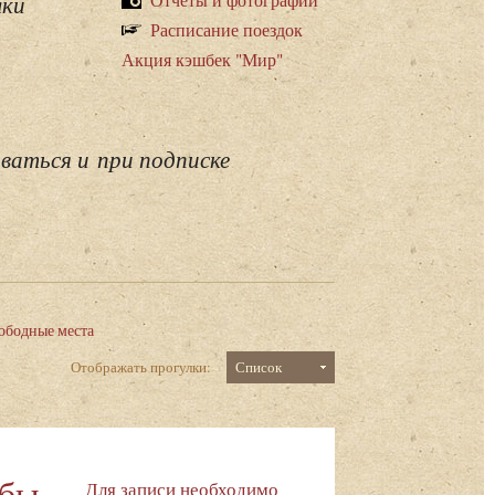
лки
Расписание поездок
Акция кэшбек "Мир"
ваться и при подписке
ободные места
Отображать прогулки:
Список
ьбы –
Для записи необходимо