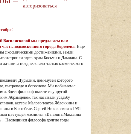
авторизоваться
ентябре!
ьгой Василисковой мы предлагаем вам
 часть подмосковного города Королева.
Еще
язаны с космическими достижениями, земли
е отстроили здесь храм Косьмы и Дамиана. С
 дачами, а позднее стало частью космического
иколаевич Дурылин, дом-музей которого
е, театроведе и богослове. Мы побываем с
ми. Здесь философ вместе с супругой
ским Абрамцево», так называли усадьбу
улгаков, актеры Малого театра Яблочкина и
ина в Коктебеле. Сергей Николаевич в 1951
ками цветущей маслины: «В память Макса мы
ом». Наследники философа долгие годы