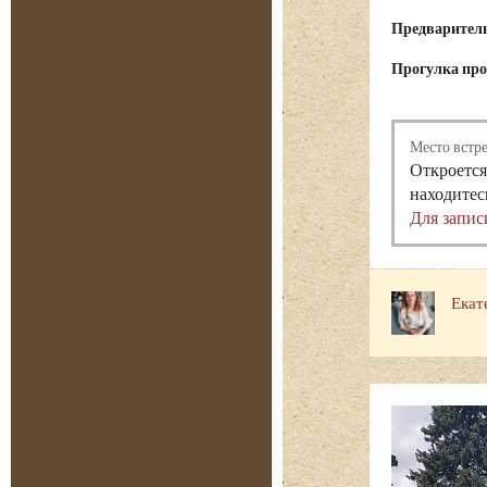
Предварительн
Прогулка прох
Место встр
Откроется
находитес
Для запис
Екат