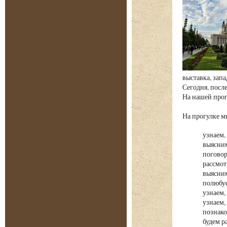
выставка, зап
Сегодня, посл
На нашей прог
На прогулке
узнаем,
выясним
поговор
рассмот
выясним
полюбуе
узнаем,
узнаем,
познако
будем р