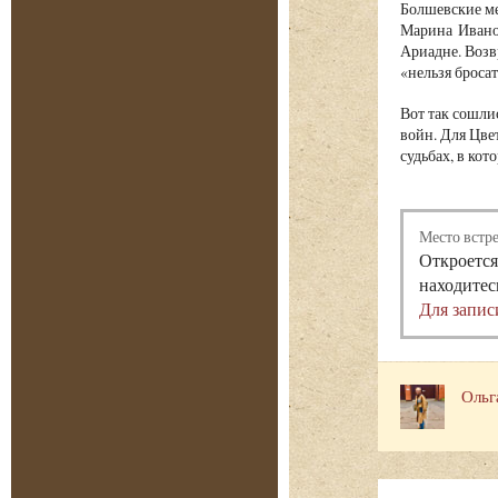
Болшевские ме
Марина Иванов
Ариадне. Воз
«нельзя бросат
Вот так сошли
войн. Для Цве
судьбах, в ко
Место встр
Откроется
находитес
Для запис
Ольг