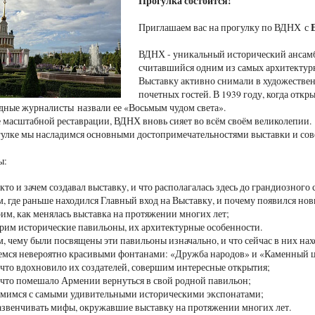
Прогулка состоится!
Приглашаем вас на прогулку по ВДНХ с
ВДНХ - уникальный исторический ансамб
считавшийся одним из самых архитектур
Выставку активно снимали в художестве
почетных гостей. В 1939 году, когда отк
адные журналисты назвали ее «Восьмым чудом света».
е масштабной реставрации, ВДНХ вновь сияет во всём своём великолепии.
улке мы насладимся основными достопримечательностями выставки и со
 мы:
 кто и зачем создавал выставку, и что располагалась здесь до грандиозного
, где раньше находился Главный вход на Выставку, и почему появился но
им, как менялась выставка на протяжении многих лет;
рим исторические павильоны, их архитектурные особенности.
, чему были посвящены эти павильоны изначально, и что сейчас в них на
мся невероятно красивыми фонтанами: «Дружба народов» и «Каменный ц
 что вдохновило их создателей, совершим интересные открытия;
 что помешало Армении вернуться в свой родной павильон;
мимся с самыми удивительными историческими экспонатами;
азвенчивать мифы, окружавшие выставку на протяжении многих лет.