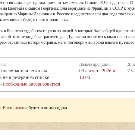
ста связаны еще с одним знаменитым именем. В июне 1939 года, после 17
на Цветаева с сыном Георгием. Она вернулась из Франции в СССР к му
вращению Марины Ивановны в Россию предшествовали два года тяжёлых 
ь человека в беде, я с этим родилась».
сь в Болшево судьбы очень разных людей, у которых была общей одна эпох
таевой этот период был трагичен, для Дурылина после нескольких лет ссы
торых отразилась история страны, мы и поговорим во время нашего путешес
ечи:
Начало прогулки:
Дли
 после записи, если вы
09 августа 2026 в
7 ч
ь не в резервном списке
10:00
и необходимо авторизоваться
а Василискова
будет вашим гидом