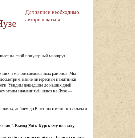
Для записи необходимо
авторизоваться
Яузе
шает на свой популярный маршрут
ейших и малоисследованных районов. Мы
посмотрим, какие интересные памятники
ороги. Увидим дошедшие до наших дней
посмотрим знаменитый шлюз на Яузе —
.
ановых, дойдем до Казенного винного склада и
вская". Выход №6 к Курскому вокзалу.
 пожалуйста, записывайтесь. Если вы идете