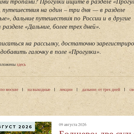
ми тропами? Прогулки ищите в разделе «Прогу
, путешествия на один – три дня — в разделе
ые», дальние путешествия по России и в другие
разделе «Дальние, более трех дней».
исаться на рассылку, достаточно зарегистриро
добавить галочку в поле «Прогулки».
изложены
здесь
 по москве
на выходные
лекции
дальние, от трех дней
св
09 августа 2026
Болшево: две суд