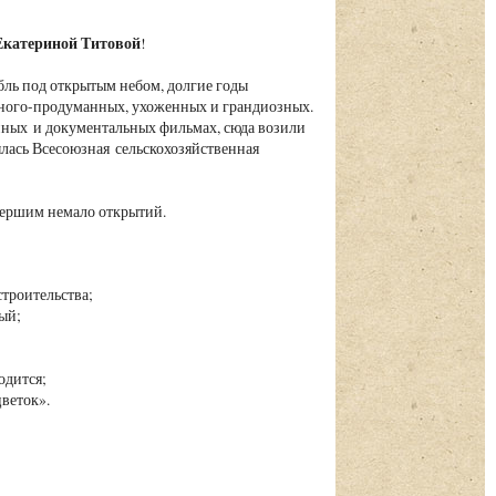
Екатериной Титовой
!
ль под открытым небом, долгие годы
ного-продуманных, ухоженных и грандиозных.
нных и документальных фильмах, сюда возили
рылась Всесоюзная сельскохозяйственная
вершим немало открытий.
 строительства;
вый;
ходится;
веток».