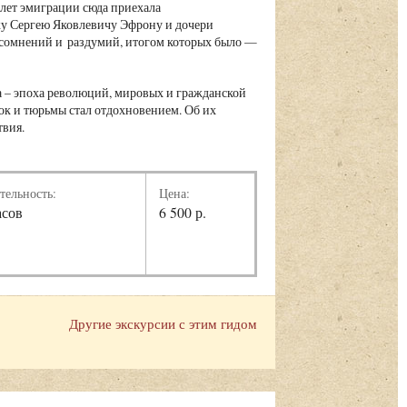
 лет эмиграции сюда приехала
жу Сергею Яковлевичу Эфрону и дочери
сомнений и раздумий, итогом которых было —
а – эпоха революций, мировых и гражданской
лок и тюрьмы стал отдохновением. Об их
твия.
тельность:
Цена:
асов
6 500 р.
Другие экскурсии с этим гидом