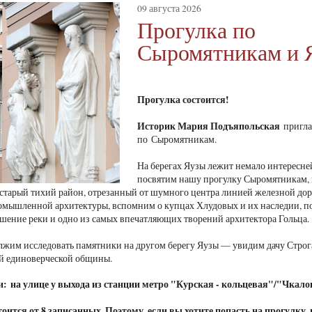
09 августа 2026
Прогулка по
Сыромятникам и 
Прогулка состоится!
Историк Мария Подъяпольская
пригла
по Сыромятникам.
На берегах Яузы лежит немало интересн
посвятим нашу прогулку Сыромятникам, 
 старый тихий район, отрезанный от шумного центра линией железной д
омышленной архитектуры, вспомним о купцах Хлудовых и их наследии, 
шение реки и одно из самых впечатляющих творений архитектора Гольца
лжим исследовать памятники на другом берегу Яузы — увидим дачу Строг
й единоверческой общины.
и: на улице у выхода из станции метро "Курская - кольцевая"/"Чкало
оится от 8 записанных. Поэтому, если вы хотите попасть на прогулку,