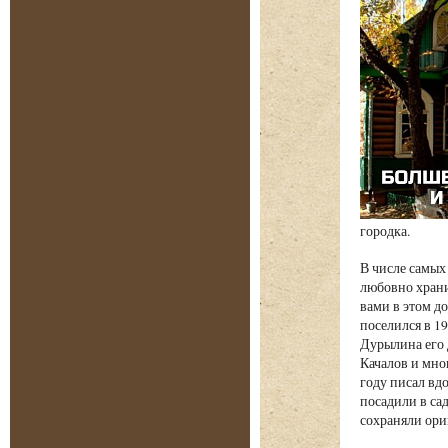
городка.
В числе самых
любовно храни
вами в этом д
поселился в 1
Дурылина его 
Качалов и мно
году писал вд
посадили в са
сохраняли ори