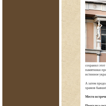
сохранил этот
памятники пр
истинное укра
А затем продо
храмов бывше
Место встреч
Прогулка сост