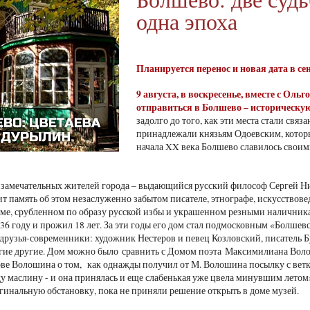
одна эпоха
Планируется перенос и новая дата в с
9 августа
, в воскресенье, вместе с Ол
отправиться в Болшево – историческую
задолго до того, как эти места стали св
принадлежали князьям Одоевским, которы
начала XX века Болшево славилось своими
 замечательных жителей города – выдающийся русский философ Сергей Н
т память об этом незаслуженно забытом писателе, этнографе, искусствовед
оме, срубленном по образу русской избы и украшенном резными наличника
936 году и прожил 18 лет. За эти годы его дом стал подмосковным «Болшев
друзья-современники: художник Нестеров и певец Козловский, писатель Б
гие другие. Дом можно было сравнить с Домом поэта Максимилиана Волош
ове Волошина о том, как однажды получил от М. Волошина посылку с вет
ду маслину - и она принялась и еще слабенькая уже цвела минувшим лет
гинальную обстановку, пока не приняли решение открыть в доме музей.