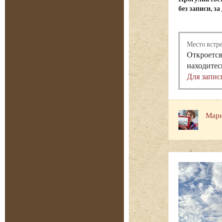
без записи, з
Место встр
Откроется
находитес
Для запис
Мари