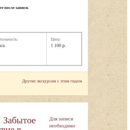
е после записи.
тельность:
Цена:
аса
1 100 р.
Другие экскурсии с этим гидом
. Забытое
Для записи
необходимо
вие в