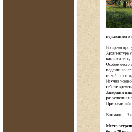
неумолимого х
Во время прог
Архитектура у
как архитекту
Особое место 
подлинный арх
покой, и о том
Изучив усадеб
себе те време
Завершим наше
разрушение ил
Присоединяйте
Внимание! Экс
Место встречи
более 20 чело