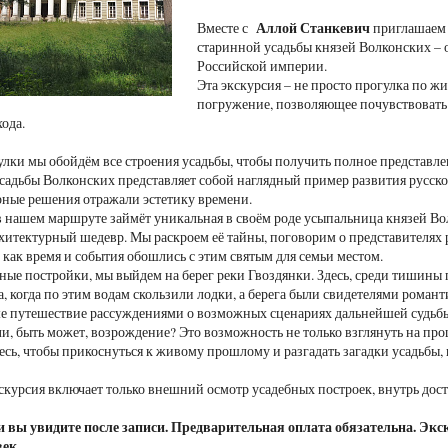
Аллой Станкевич
Вместе с
приглашаем в
старинной усадьбы князей Волконских – 
Российской империи.
Эта экскурсия – не просто прогулка по 
погружение, позволяющее почувствовать 
ода.
улки мы обойдём все строения усадьбы, чтобы получить полное представл
садьбы Волконских представляет собой наглядный пример развития русско
рные решения отражали эстетику времени.
в нашем маршруте займёт уникальная в своём роде усыпальница князей Во
итектурный шедевр. Мы раскроем её тайны, поговорим о представителях 
, как время и события обошлись с этим святым для семьи местом.
ные постройки, мы выйдем на берег реки Гвоздянки. Здесь, среди тишины 
на, когда по этим водам скользили лодки, а берега были свидетелями ром
 путешествие рассуждениями о возможных сценариях дальнейшей судьбы 
и, быть может, возрождение? Это возможность не только взглянуть на прош
сь, чтобы прикоснуться к живому прошлому и разгадать загадки усадьбы,
курсия включает только внешний осмотр усадебных построек, внутрь дост
 вы увидите после записи. Предварительная оплата обязательна. Экск
век.