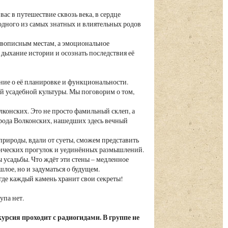
ас в путешествие сквозь века, в сердце
одного из самых знатных и влиятельных родов
живописным местам, а эмоциональное
дыхание истории и осознать последствия её
ение о её планировке и функциональности.
й усадебной культуры. Мы поговорим о том,
лконских. Это не просто фамильный склеп, а
рода Волконских, нашедших здесь вечный
природы, вдали от суеты, сможем представить
антических прогулок и уединённых размышлений.
усадьбы. Что ждёт эти стены – медленное
лое, но и задуматься о будущем.
 где каждый камень хранит свои секреты!
упа нет.
урсия проходит с радиогидами. В группе не