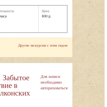
тельность:
Цена:
 часа
800 р.
Другие экскурсии с этим гидом
. Забытое
Для записи
необходимо
вие в
авторизоваться
олконских