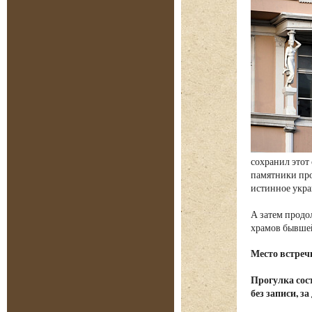
сохранил этот
памятники пр
истинное укра
А затем продо
храмов бывше
Место встреч
Прогулка сост
без записи, з