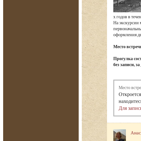
х годов в теч
На экскурсии 
первоначальны
оформления д
Место встреч
Прогулка сост
без записи, з
Место встр
Откроется
находитес
Для запис
Анас