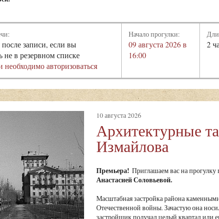
ечи:
Начало прогулки:
Дли
 после записи, если вы
09 августа 2026 в
2 ч
ь не в резервном списке
16:00
и необходимо авторизоваться
10 августа 2026
Архитектурные т
Измайлова
Премьера!
Приглашаем вас на прогулку
Анастасией Соловьевой.
Масштабная застройка района каменными
Отечественной войны. Зачастую она носи
застройщик получал целый квартал или ег