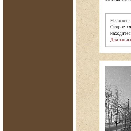
Место встр
Откроется
находитес
Для запис