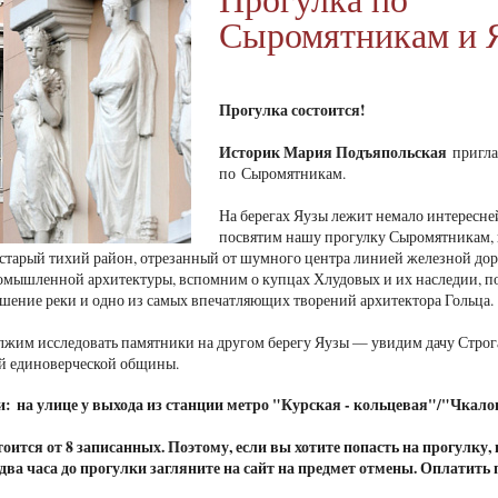
Сыромятникам и 
Прогулка состоится!
Историк Мария Подъяпольская
пригла
по Сыромятникам.
На берегах Яузы лежит немало интересн
посвятим нашу прогулку Сыромятникам, 
 старый тихий район, отрезанный от шумного центра линией железной д
омышленной архитектуры, вспомним о купцах Хлудовых и их наследии, 
шение реки и одно из самых впечатляющих творений архитектора Гольца
лжим исследовать памятники на другом берегу Яузы — увидим дачу Строг
й единоверческой общины.
и: на улице у выхода из станции метро "Курская - кольцевая"/"Чкало
оится от 8 записанных. Поэтому, если вы хотите попасть на прогулку,
а два часа до прогулки загляните на сайт на предмет отмены. Оплатить