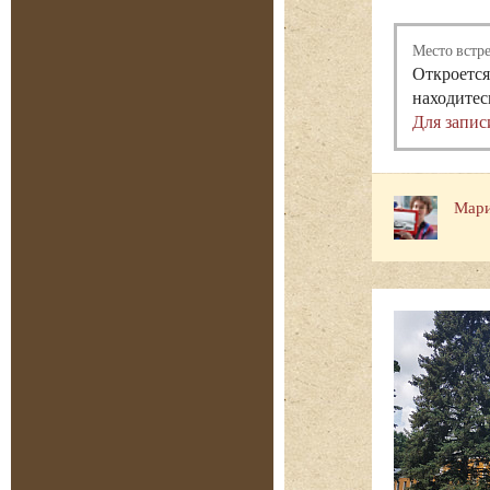
Место встр
Откроется
находитес
Для запис
Мари