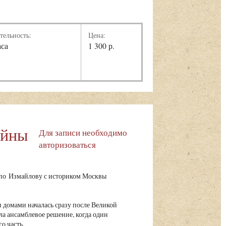
тельность:
Цена:
аса
1 300 р.
айны
Для записи необходимо
авторизоваться
 по Измайлову с историком Москвы
 домами началась сразу после Великой
ла ансамблевое решение, когда один
о часть.