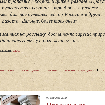
ми тропами? Прогулки ищите в разделе «Прогу
, путешествия на один – три дня — в разделе
ые», дальние путешествия по России и в другие
разделе «Дальние, более трех дней».
исаться на рассылку, достаточно зарегистриро
добавить галочку в поле «Прогулки».
изложены
здесь
 по москве
на выходные
лекции
дальние, от трех дней
по
09 августа 2026
Прогулка по