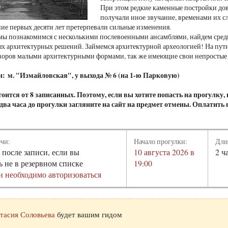
При этом редкие каменные постройки до
получали иное звучание, временами их с
ение первых десяти лет претерпевали сильные изменения.
мы познакомимся с несколькими послевоенными ансамблями, найдем среди
х архитектурных решений. Займемся архитектурной археологией! На пути
воров малыми архитектурными формами, так же имеющие свои непростые 
и: м. "Измайловская", у выхода № 6 (на 1-ю Парковую)
оится от 8 записанных. Поэтому, если вы хотите попасть на прогулку
а два часа до прогулки загляните на сайт на предмет отмены. Оплатить
ечи:
Начало прогулки:
Дли
 после записи, если вы
10 августа 2026 в
2 ч
ь не в резервном списке
19:00
и необходимо авторизоваться
тасия Соловьева
будет вашим гидом