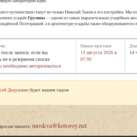
тоящую лабораторию идей.
шего путешествия станут не только Николай Львов и его постройки. Мы 
Грузины
аленки усадьбе
— одном из самых выразительных усадебных анса
ождённой Полторацкой, а в архитектуре усадьбы также обнаруживаются сл
ечи:
Начало прогулки:
Дли
 после записи, если вы
15 августа 2026 в
14 
ь не в резервном списке
07:50
и необходимо авторизоваться
сей Дедушкин
будет вашим гидом
moskva@kotoroy.net
просам пишите: