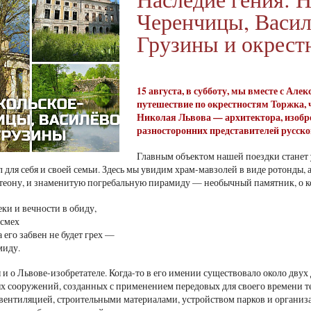
Черенчицы, Васил
Грузины и окрест
15 августа, в субботу, мы вместе с А
путешествие по окрестностям Торжка,
Николая Львова — архитектора, изобрет
разносторонних представителей русск
Главным объектом нашей поездки станет
л для себя и своей семьи. Здесь мы увидим храм-мавзолей в виде ротонды,
еону, и знаменитую погребальную пирамиду — необычный памятник, о ко
еки и вечности в обиду,
 смех
 его забвен не будет грех —
миду.
и о Львове-изобретателе. Когда-то в его имении существовало около двух
х сооружений, созданных с применением передовых для своего времени т
вентиляцией, строительными материалами, устройством парков и организ