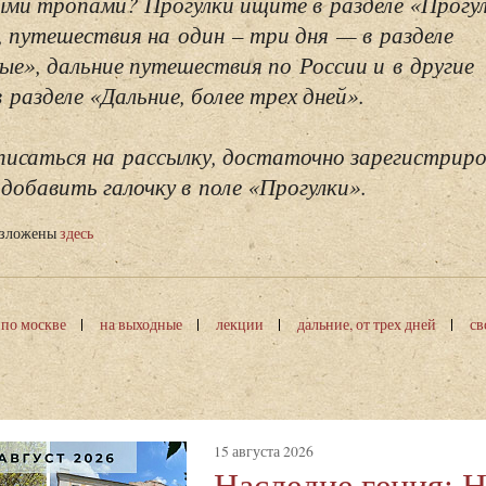
ми тропами? Прогулки ищите в разделе «Прогу
, путешествия на один – три дня — в разделе
ые», дальние путешествия по России и в другие
разделе «Дальние, более трех дней».
исаться на рассылку, достаточно зарегистриро
добавить галочку в поле «Прогулки».
изложены
здесь
 по москве
на выходные
лекции
дальние, от трех дней
св
15 августа 2026
Наследие гения: 