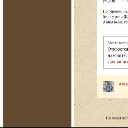
усадьбу в нас
Но героями на
берегу реки Ж
Анны Керн, ур
Место встр
Откроется
находитес
Для запис
Алек
По всем во