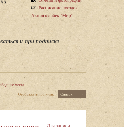
лки
Расписание поездок
Акция кэшбек "Мир"
ваться и при подписке
ободные места
Отображать прогулки:
Список
Никольское-
Для записи