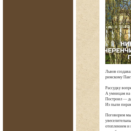
Львов создава
римскому Пант
Рассудку вопр
А умницам на
Построил — да
Из пыли пира
Поговорим мы 
увеселительны
отоплением и 