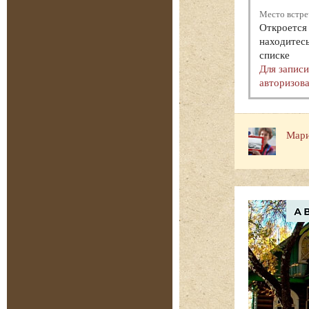
Место встре
Откроется 
находитесь
списке
Для запис
авторизова
Мари