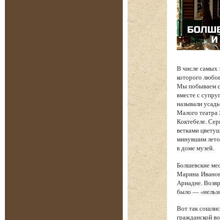
В числе самых
которого любов
Мы побываем с 
вместе с супру
называли усадь
Малого театра
Коктебеле. Сер
ветками цветущ
минувшим лето
в доме музей.
Болшевские мес
Марина Иванов
Ариадне. Возв
было — «нельзя
Вот так сошлис
гражданской во