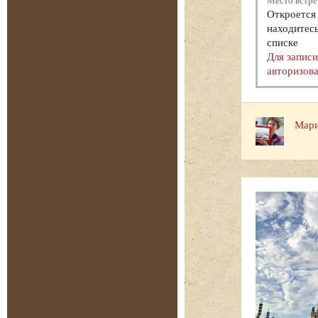
Место встре
Откроется 
находитесь
списке
Для запис
авторизова
Мари