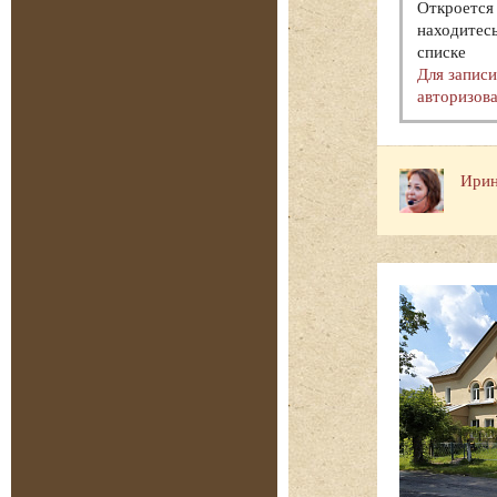
Откроется 
находитесь
списке
Для запис
авторизова
Ирин