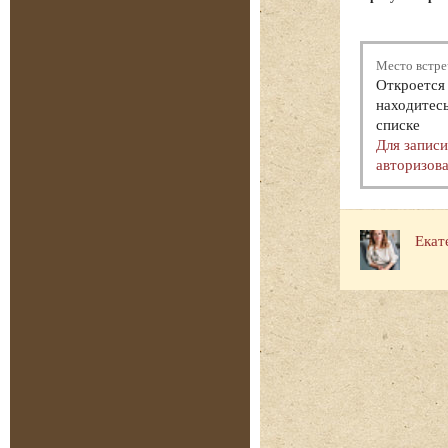
Место встре
Откроется 
находитесь
списке
Для запис
авторизова
Екат