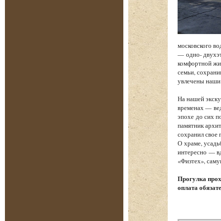
московского во
— одно- двухэт
комфортной жиз
семьи, сохрани
увлечены наши
На нашей экску
временах — вед
эпохе до сих п
памятник архит
сохранил свое 
О храме, усадь
интересно — вд
«Физтех», саму
Прогулка прох
оплата обязат