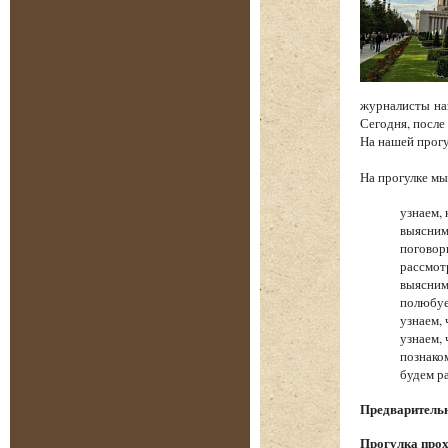
журналисты на
Сегодня, после
На нашей прог
На прогулке 
узнаем, 
выясним
поговор
рассмот
выясним
полюбуе
узнаем,
узнаем,
познако
будем р
Предварительна
Прогулка прох