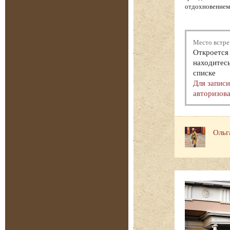
отдохновением.
Место встре
Откроется 
находитесь
списке
Для запис
авторизова
Ольг