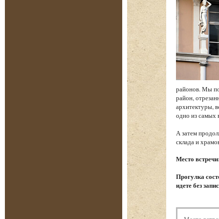
районов. Мы по
район, отреза
архитектуры, в
одно из самых
А затем продол
склада и храм
Место встречи
Прогулка состо
идете без запи