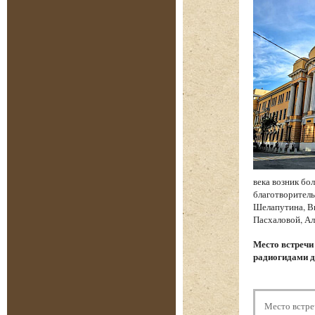
века возник бо
благотворитель
Шелапутина, Вы
Пасхаловой, Ал
Место встреч
радиогидами д
Место встре