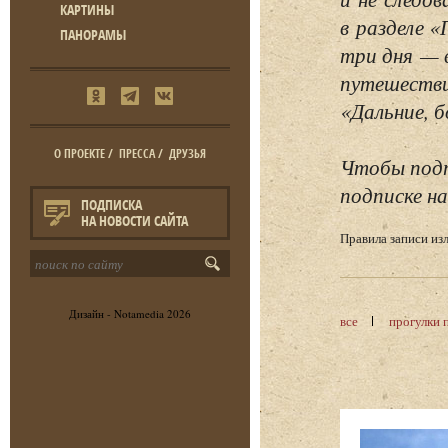
КАРТИНЫ
в разделе 
ПАНОРАМЫ
три дня — 
путешестви
«Дальние, б
О ПРОЕКТЕ
/
ПРЕССА
/
ДРУЗЬЯ
Чтобы подп
подписке на
ПОДПИСКА
НА НОВОСТИ САЙТА
Правила записи и
Дизайн -
Notamedia
2026
все
прогулки 