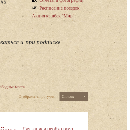
лки
Расписание поездок
Акция кэшбек "Мир"
ваться и при подписке
ободные места
Отображать прогулки:
Список
айны
Для записи необходимо