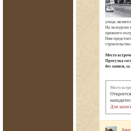
улице, являет
На экскурсии 
прежнего полу
Нам предстоит
строительстве»
Место встреч
Прогулка сост
без записи, з
Место встр
Откроется
находитес
Для запис
Анас