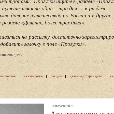
ми тропами? Прогулки ищите в разделе «Прогу
, путешествия на один – три дня — в разделе
ые», дальние путешествия по России и в другие
разделе «Дальние, более трех дней».
исаться на рассылку, достаточно зарегистриро
добавить галочку в поле «Прогулки».
изложены
здесь
 по москве
на выходные
лекции
дальние, от трех дней
св
10 августа 2026
Архитектурные т