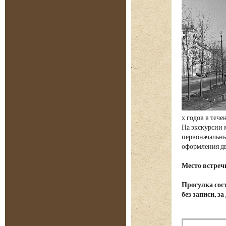
х годов в теч
На экскурсии 
первоначальны
оформления д
Место встреч
Прогулка сост
без записи, з