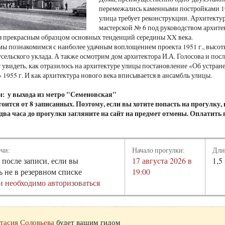
перемежались каменными постройками 1930
улица требует реконструкции. Архитект
мастерской № 6 под руководством архитек
ся прекрасным образцом основных тенденций середины XX века.
мы познакомимся с наиболее удачным воплощением проекта 1951 г., высо
сельского уклада. А также осмотрим дом архитектора И.А. Голосова и пос
 увидеть, как отразилось на архитектуре улицы постановление «Об устра
 1955 г. И как архитектура нового века вписывается в ансамбль улицы.
и: у выхода из метро "Семеновская"
оится от 8 записанных. Поэтому, если вы хотите попасть на прогулку,
а два часа до прогулки загляните на сайт на предмет отмены. Оплатить
ечи:
Начало прогулки:
Дли
 после записи, если вы
17 августа 2026 в
1,5 
ь не в резервном списке
19:00
и необходимо авторизоваться
тасия Соловьева
будет вашим гидом