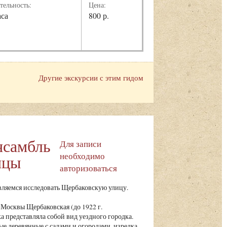
тельность:
Цена:
аса
800 р.
Другие экскурсии с этим гидом
нсамбль
Для записи
необходимо
ицы
авторизоваться
ляемся исследовать Щербаковскую улицу.
Москвы Щербаковская (до 1922 г.
 представляла собой вид уездного городка.
е деревянные с садами и огородами, изредка