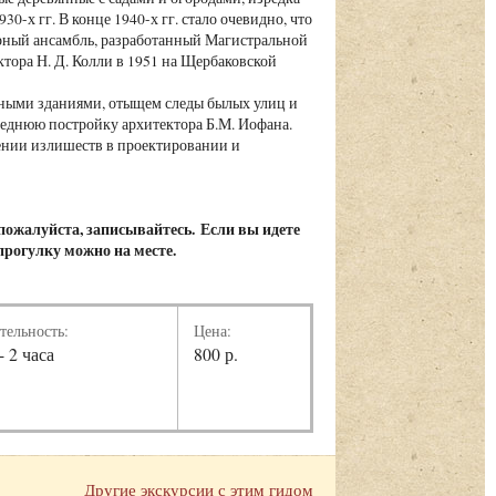
-х гг. В конце 1940-х гг. стало очевидно, что
урный ансамбль, разработанный Магистральной
тора Н. Д. Колли в 1951 на Щербаковской
тными зданиями, отыщем следы былых улиц и
леднюю постройку архитектора Б.М. Иофана.
нении излишеств в проектировании и
 пожалуйста, записывайтесь. Если вы идете
 прогулку можно на месте.
тельность:
Цена:
- 2 часа
800 р.
Другие экскурсии с этим гидом