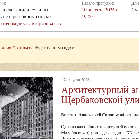
ечи:
Начало прогулки:
Дли
 после записи, если вы
10 августа 2026 в
2 ч
ь не в резервном списке
19:00
и необходимо авторизоваться
тасия Соловьева
будет вашим гидом
17 августа 2026
Архитектурный а
Щербаковской ул
Анастасией Соловьевой
Вместе с
отправ
Одна из важнейших магистралей востока 
Михайловская) улица до середины XX века
Дома, преимущественно одно-двухэтажны