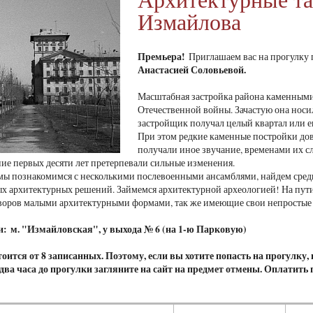
Измайлова
Премьера!
Приглашаем вас на прогулку
Анастасией Соловьевой.
Масштабная застройка района каменными
Отечественной войны. Зачастую она носи
застройщик получал целый квартал или ег
При этом редкие каменные постройки до
получали иное звучание, временами их с
ение первых десяти лет претерпевали сильные изменения.
мы познакомимся с несколькими послевоенными ансамблями, найдем среди
х архитектурных решений. Займемся архитектурной археологией! На пути
воров малыми архитектурными формами, так же имеющие свои непростые 
и: м. "Измайловская", у выхода № 6 (на 1-ю Парковую)
оится от 8 записанных. Поэтому, если вы хотите попасть на прогулку
а два часа до прогулки загляните на сайт на предмет отмены. Оплатить