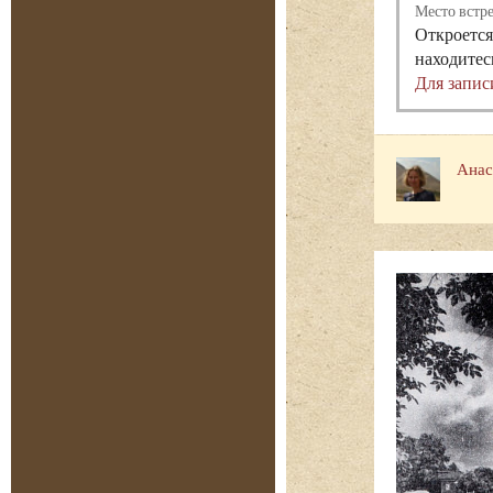
Место встр
Откроется
находитес
Для запис
Анас