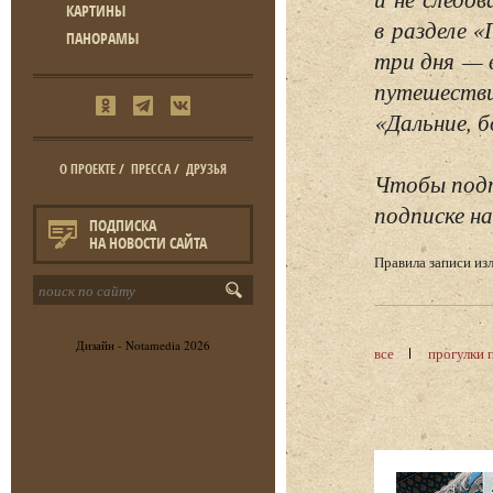
КАРТИНЫ
в разделе 
ПАНОРАМЫ
три дня — 
путешестви
«Дальние, б
О ПРОЕКТЕ
/
ПРЕССА
/
ДРУЗЬЯ
Чтобы подп
подписке на
ПОДПИСКА
НА НОВОСТИ САЙТА
Правила записи и
Дизайн -
Notamedia
2026
все
прогулки 