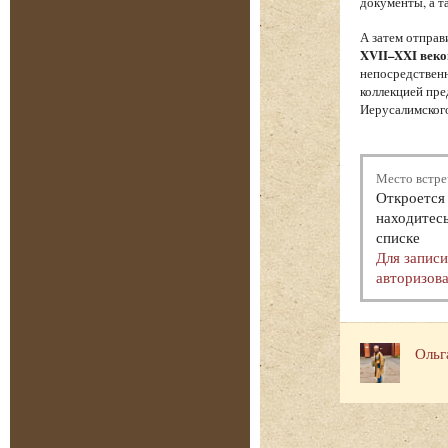
документы, а т
А затем отпра
XVII–XXI веко
непосредственн
коллекцией пре
Иерусалимского
Место встре
Откроется 
находитесь
списке
Для запис
авторизова
Ольг