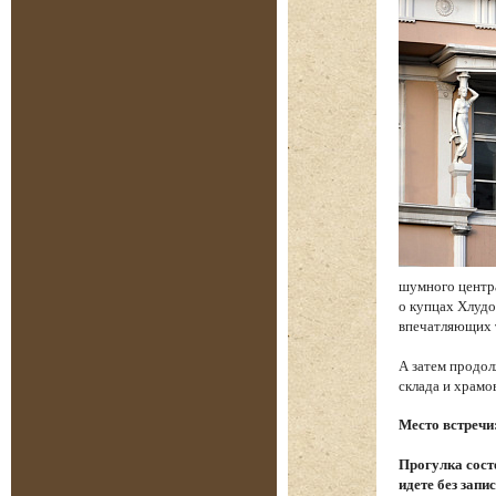
шумного центр
о купцах Хлудо
впечатляющих 
А затем продол
склада и храм
Место встречи
Прогулка состо
идете без запи