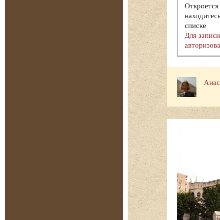
Откроется 
находитесь
списке
Для запис
авторизова
Анас