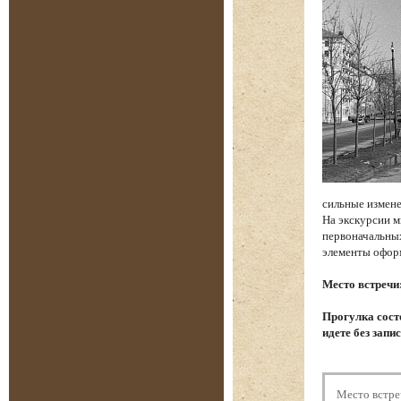
сильные измене
На экскурсии м
первоначальных
элементы офор
Место встречи
Прогулка состо
идете без запи
Место встре