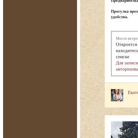
Предварительна
Прогулка прох
удобства.
Место встре
Откроется 
находитесь
списке
Для запис
авторизова
Екат