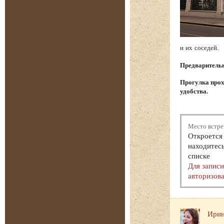
и их соседей.
Предварительна
Прогулка прох
удобства.
Место встре
Откроется 
находитесь
списке
Для запис
авторизова
Ирин