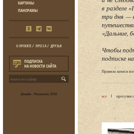
КАРТИНЫ
в разделе 
ПАНОРАМЫ
три дня — 
путешестви
«Дальние, б
О ПРОЕКТЕ
/
ПРЕССА
/
ДРУЗЬЯ
Чтобы подп
подписке на
ПОДПИСКА
НА НОВОСТИ САЙТА
Правила записи и
Дизайн -
Notamedia
2026
все
прогулки 