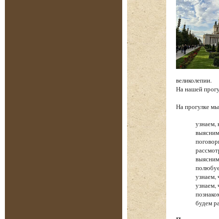
великолепии.
На нашей прог
На прогулке 
узнаем, 
выясним
поговор
рассмот
выясним
полюбуе
узнаем,
узнаем,
познако
будем р