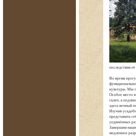
последствия её
Во время прогу
функциональнос
культуры. Мы п
Особое место в
склеп, а подли
здесь вечный п
Изучив усадебн
представить се
уединённых ра
Завершим наше
медленное разр