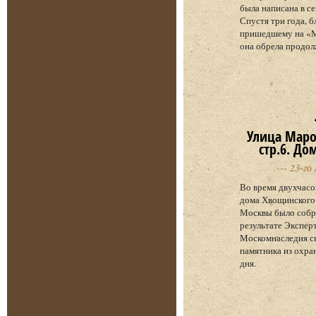
была написана в се
Спустя три года, б
пришедшему на «М
она обрела продол
Улица Марос
стр.6. До
--- 23-го
Во время двухчасо
дома Хвощинского
Москвы было собр
результате Экспер
Москомнаследия сн
памятника из охра
дня.