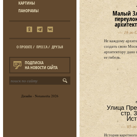
КАРТИНЫ
ПАНОРАМЫ
Малый Зл
переулок
архитект
--- 18-го 
Не каждому архите
создать свою Моск
О ПРОЕКТЕ
/
ПРЕССА
/
ДРУЗЬЯ
архитектору дано 
ее гибель.
ПОДПИСКА
НА НОВОСТИ САЙТА
Дизайн -
Notamedia
2026
Улица Преч
стр. 
Ис
--- 05-г
История каретного