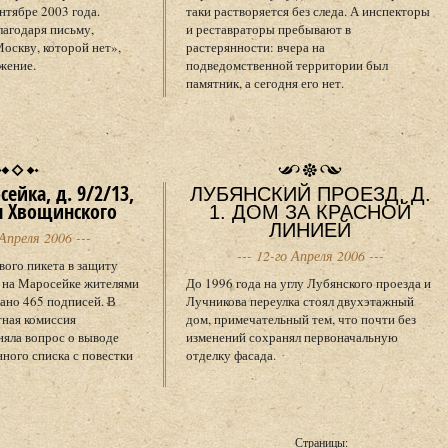
нтябре 2003 года.
таки растворяется без следа. А инспекторы
лагодаря письму,
и реставраторы пребывают в
оскву, которой нет»,
растерянности: вчера на
жение.
подведомственной территории был
памятник, а сегодня его нет.
ейка, д. 9/2/13,
ЛУБЯНСКИЙ ПРОЕЗД, Д.
м Хвощинского
1. ДОМ ЗА КРАСНОЙ
ЛИНИЕЙ
 Апреля 2006 ---
--- 12-го Апреля 2006 ---
вого пикета в защиту
 на Маросейке жителями
До 1996 года на углу Лубянского проезда и
ано 465 подписей. В
Лучникова переулка стоял двухэтажный
тная комиссия
дом, примечательный тем, что почти без
яла вопрос о выводе
изменений сохранял первоначальную
нного списка с повестки
отделку фасада.
Страницы: