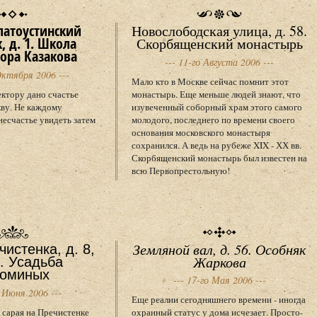
атоустинский
Новослободская улица, д. 58.
, д. 1. Школа
Скорбященский монастырь
ора Казакова
--- 11-го Августа 2006 ---
Октября 2006 ---
Мало кто в Москве сейчас помнит этот
ктору дано счастье
монастырь. Еще меньше людей знают, что
ву. Не каждому
изувеченный соборный храм этого самого
несчастье увидеть затем
молодого, последнего по времени своего
основания московского монастыря
сохранился. А ведь на рубеже XIX - ХХ вв.
Скорбященский монастырь был известен на
всю Первопрестольную!
Земляной вал, д. 56. Особняк
истенка, д. 8,
Жаркова
3. Усадьба
томиных
--- 17-го Мая 2006 ---
о Июня 2006 ---
Еще реалии сегодняшнего времени - иногда
 сарая на Пречистенке
охранный статус у дома исчезает. Просто-