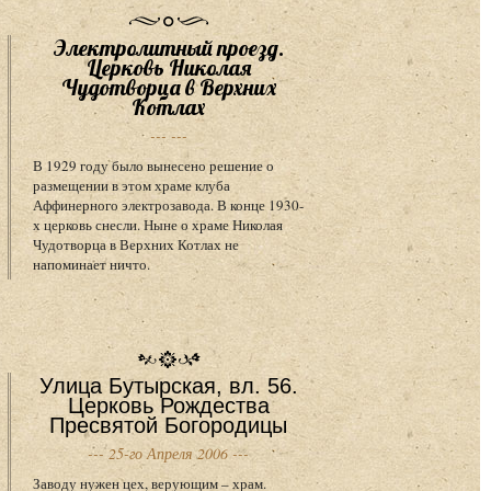
Электролитный проезд.
Церковь Николая
Чудотворца в Верхних
Котлах
--- ---
В 1929 году было вынесено решение о
размещении в этом храме клуба
Аффинерного электрозавода. В конце 1930-
х церковь снесли. Ныне о храме Николая
Чудотворца в Верхних Котлах не
напоминает ничто.
Улица Бутырская, вл. 56.
Церковь Рождества
Пресвятой Богородицы
--- 25-го Апреля 2006 ---
Заводу нужен цех, верующим – храм.