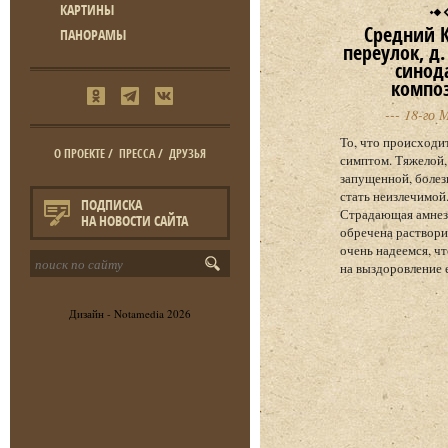
КАРТИНЫ
Средний 
ПАНОРАМЫ
переулок, д. 
синод
компо
--- 18-го 
То, что происходит
О ПРОЕКТЕ
/
ПРЕССА
/
ДРУЗЬЯ
симптом. Тяжелой,
запущенной, болез
стать неизлечимой
ПОДПИСКА
Страдающая амнез
НА НОВОСТИ САЙТА
обречена раствори
очень надеемся, ч
на выздоровление е
Дизайн -
Notamedia
2026