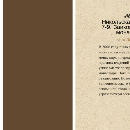
Никольска
7-9. Заик
мона
--- 28-го И
В 2006 году было 
восстановлении За
монастыря и перед
прежних владений 
улице вместе со з
монастыря. Пока р
реализовано. Но н
Заиконоспасского 
вспомнили, тогда, 
угроза потери всег