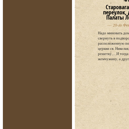
Староваг
переулок, д
Палаты 
--- 20-го Фе
Надо миновать до
свернуть в подво
расположенную по
церкви св. Николая
решетку… И тогда
жемчужину, а друг