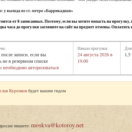
и: у выхода из ст. метро «Баррикадная»
оится от 8 записанных. Поэтому, если вы хотите попасть на прогулку
а два часа до прогулки загляните на сайт на предмет отмены. Оплатить
ечи:
Начало прогулки:
Дли
 после записи, если вы
24 августа 2026 в
1,5
ь не в резервном списке
19:00
и необходимо авторизоваться
слав Куренков
будет вашим гидом
moskva@kotoroy.net
просам пишите: