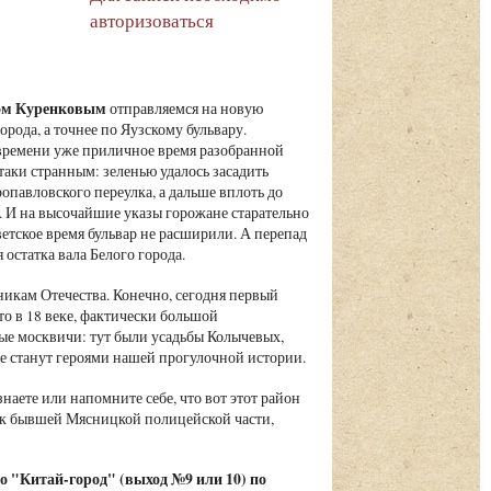
авторизоваться
вом Куренковым
отправляемся на новую
рода, а точнее по Яузскому бульвару.
 времени уже приличное время разобранной
таки странным: зеленью удалось засадить
ропавловского переулка, а дальше вплоть до
. И на высочайшие указы горожане старательно
ветское время бульвар не расширили. А перепад
остатка вала Белого города.
икам Отечества. Конечно, сегодня первый
то в 18 веке, фактически большой
ные москвичи: тут были усадьбы Колычевых,
е станут героями нашей прогулочной истории.
наете или напомните себе, что вот этот район
ем к бывшей Мясницкой полицейской части,
о "Китай-город" (выход №9 или 10) по