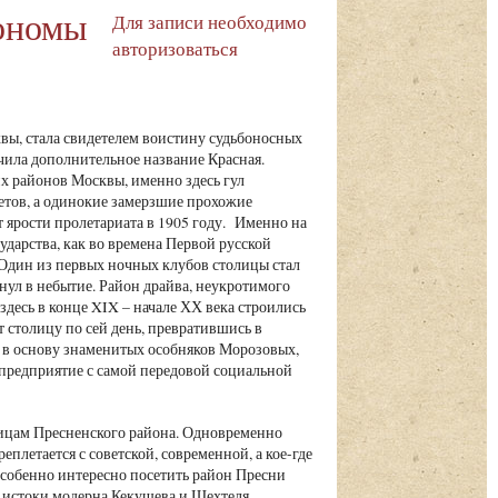
рономы
Для записи необходимо
авторизоваться
вы, стала свидетелем воистину судьбоносных
чила дополнительное название Красная.
их районов Москвы, именно здесь гул
метов, а одинокие замерзшие прохожие
ярости пролетариата в 1905 году. Именно на
ударства, как во времена Первой русской
 Один из первых ночных клубов столицы стал
нул в небытие. Район драйва, неукротимого
здесь в конце XIX – начале ХХ века строились
 столицу по сей день, превратившись в
е в основу знаменитых особняков Морозовых,
 предприятие с самой передовой социальной
ицам Пресненского района. Одновременно
плетается с советской, современной, а кое-где
Особенно интересно посетить район Пресни
е истоки модерна Кекушева и Шехтеля.