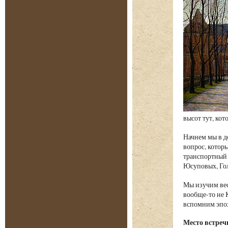
высот тут, ко
Начнем мы в д
вопрос, которы
транспортный 
Юсуповых, Гол
Мы изучим вес
вообще-то не 
вспомним эпох
Место встреч