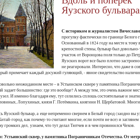
Яузского бульвара
С историком и журналистом Вячесла
прогулку фактически по границе Белого го
Основанный в 1824 году на месте к тому
крепостной стены, бульвар был довольно-
участок от Воронцова поля только до Пет
Яузских ворот все было плотно застроено
не реагировали. Интересно, что даже в со
торый примечает каждый досужий гуляющий, - явное свидетельство наличия 
овольно неожиданном месте – в Устьинском сквере у памятника Пограничн
й задает большинство: где это вообще? А между тем, это очень важное мес
узел. И именно благодаря ему, тут селились сплошь состоятельные и знат
овиных, Лопухиных, князя Г. Потёмкина, княгини Н. Щербатовой. Многи
ь Яузский бульвар, а еще непременно свернем в Белый город (заодно вы уз
Китай-город, как почему-то считают многие, если почти не все) и заглян
у громких дел, узнаем, что тут делал Тютчев и в чем провинился Чехов.
и:
Устьинский сквер, у памятника Пограничникам Отечества. От метр