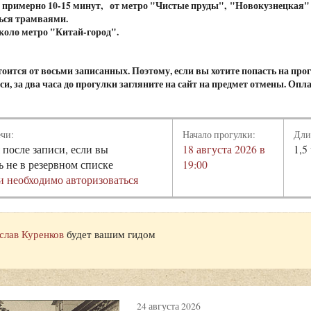
 примерно 10-15 минут,
от метро "Чистые пруды",
"Новокузнецкая"
ься трамваями.
коло метро "Китай-город".
оится от восьми записанных. Поэтому, если вы хотите попасть на про
иси, за два часа до прогулки загляните на сайт на предмет отмены. Опл
ечи:
Начало прогулки:
Дли
 после записи, если вы
18 августа 2026 в
1,5
ь не в резервном списке
19:00
и необходимо авторизоваться
слав Куренков
будет вашим гидом
24 августа 2026