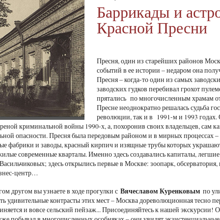
Баррикады и аст
Красной Пресни
Пресня, один из старейших районов Моск
событий в ее истории – недаром она полу
Пресня – когда-то один из самых заводск
заводских гудков перебивал грохот пуле
прятались по многочисленным храмам от 
Пресне неоднократно решалась судьба гос
революции, так и в 1991-м и 1993 годах.
ареной криминальной войны 1990-х, а, похоронив своих владельцев, сам ка
льной опасности. Пресня была передовым районом и в мирных процессах – 
ые фабрики и заводы, красный кирпич и изящные трубы которых украшают
жилые современные кварталы. Именно здесь создавались капиталы, легши
Васильчиковых; здесь открылись первые в Москве: зоопарк, обсерватория,
изнес-центр…
Вячеславом Куренковым
гом другом вы узнаете в ходе прогулки с
по ул
ть удивительные контрасты этих мест – Москва дореволюционная тесно пере
иняется и вовсе сельский пейзаж... Присоединяйтесь к нашей экскурсии! 
о уже побывал в многочисленных особняках – они увидят экзистенциальны