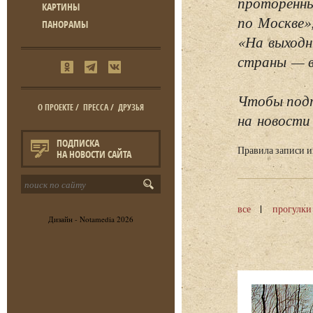
проторенны
КАРТИНЫ
по Москве»
ПАНОРАМЫ
«На выходн
страны — в 
Чтобы подп
О ПРОЕКТЕ
/
ПРЕССА
/
ДРУЗЬЯ
на новости 
ПОДПИСКА
Правила записи 
НА НОВОСТИ САЙТА
все
прогулки
Дизайн -
Notamedia
2026