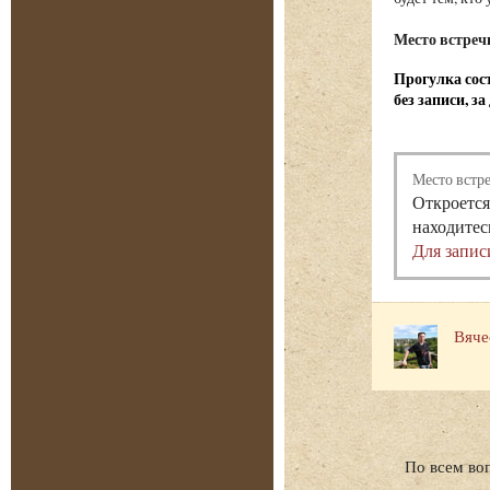
Место встреч
Прогулка сост
без записи, з
Место встр
Откроется
находитес
Для запис
Вяче
По всем во