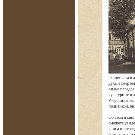
свидетелем и 
духа и смерте
самые передов
культурные и 
Рябушинских, 
политикой, б
Об этом и мно
сможете увиде
к ним присоед
будет тем, кт