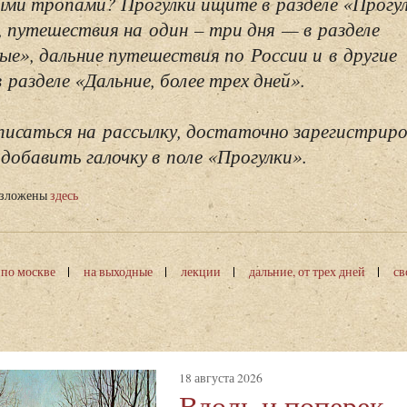
ми тропами? Прогулки ищите в разделе «Прогу
, путешествия на один – три дня — в разделе
ые», дальние путешествия по России и в другие
разделе «Дальние, более трех дней».
исаться на рассылку, достаточно зарегистриро
добавить галочку в поле «Прогулки».
изложены
здесь
 по москве
на выходные
лекции
дальние, от трех дней
св
18 августа 2026
Вдоль и поперек