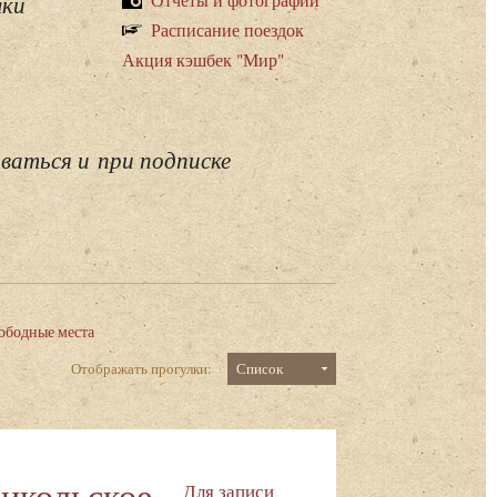
лки
Расписание поездок
Акция кэшбек "Мир"
ваться и при подписке
ободные места
Отображать прогулки:
Список
Никольское-
Для записи