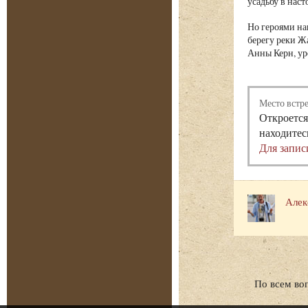
усадьбу в нас
Но героями на
берегу реки Ж
Анны Керн, ур
Место встр
Откроется
находитес
Для запис
Алек
По всем во