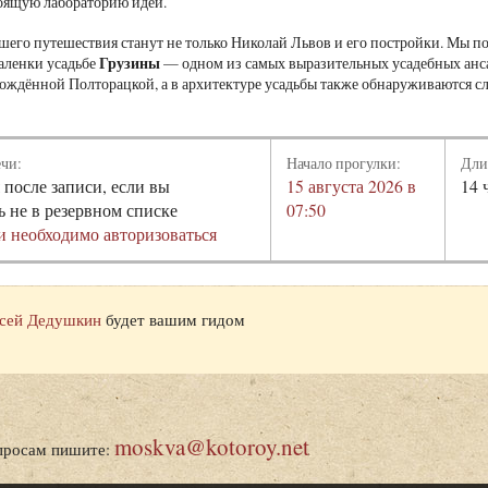
тоящую лабораторию идей.
шего путешествия станут не только Николай Львов и его постройки. Мы 
Грузины
аленки усадьбе
— одном из самых выразительных усадебных анса
ождённой Полторацкой, а в архитектуре усадьбы также обнаруживаются сл
ечи:
Начало прогулки:
Дли
 после записи, если вы
15 августа 2026 в
14 
ь не в резервном списке
07:50
и необходимо авторизоваться
сей Дедушкин
будет вашим гидом
moskva@kotoroy.net
просам пишите: