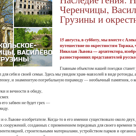
Черенчицы, Васил
Грузины и окрест
15 августа, в субботу, мы вместе с А
путешествие по окрестностям Торжка,
Николая Львова — архитектора, изобрет
разносторонних представителей русск
Главным объектом нашей поездки станет
л для себя и своей семьи. Здесь мы увидим храм-мавзолей в виде ротонды,
еону, и знаменитую погребальную пирамиду — необычный памятник, о ко
еки и вечности в обиду,
 смех
 его забвен не будет грех —
миду.
и о Львове-изобретателе. Когда-то в его имении существовало около двух
х сооружений, созданных с применением передовых для своего времени т
вентиляцией, строительными материалами, устройством парков и организ