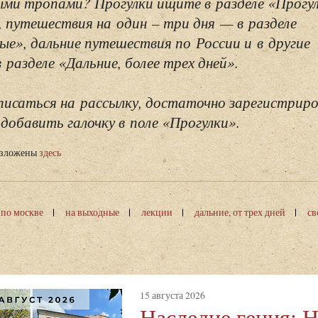
ми тропами? Прогулки ищите в разделе «Прогу
, путешествия на один – три дня — в разделе
ые», дальние путешествия по России и в другие
разделе «Дальние, более трех дней».
исаться на рассылку, достаточно зарегистриро
добавить галочку в поле «Прогулки».
изложены
здесь
 по москве
на выходные
лекции
дальние, от трех дней
св
15 августа 2026
Наследие гения: 