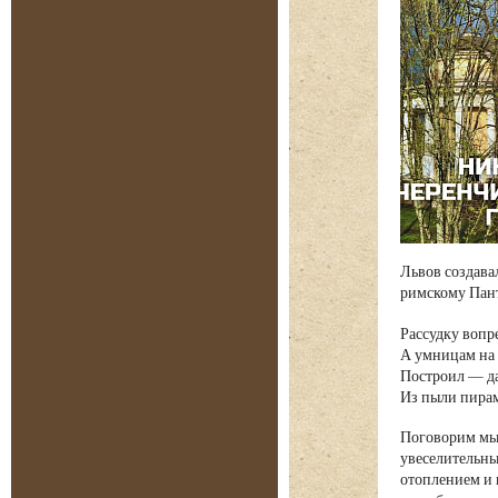
Львов создава
римскому Пант
Рассудку вопр
А умницам на
Построил — да
Из пыли пира
Поговорим мы 
увеселительны
отоплением и 