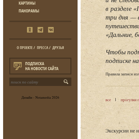
КАРТИНЫ
в разделе 
ПАНОРАМЫ
три дня — 
путешестви
«Дальние, б
О ПРОЕКТЕ
/
ПРЕССА
/
ДРУЗЬЯ
Чтобы подп
подписке на
ПОДПИСКА
НА НОВОСТИ САЙТА
Правила записи и
Дизайн -
Notamedia
2026
все
прогулки 
Экскурсии не 