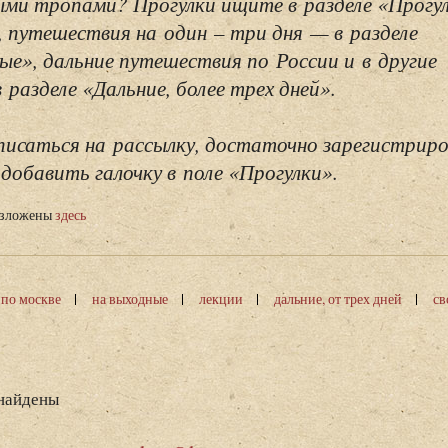
ми тропами? Прогулки ищите в разделе «Прогу
, путешествия на один – три дня — в разделе
ые», дальние путешествия по России и в другие
разделе «Дальние, более трех дней».
исаться на рассылку, достаточно зарегистриро
добавить галочку в поле «Прогулки».
изложены
здесь
 по москве
на выходные
лекции
дальние, от трех дней
св
 найдены