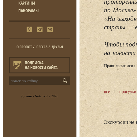
проторенны
КАРТИНЫ
по Москве»
ПАНОРАМЫ
«На выходн
страны — в 
Чтобы подп
О ПРОЕКТЕ
/
ПРЕССА
/
ДРУЗЬЯ
на новости 
ПОДПИСКА
Правила записи 
НА НОВОСТИ САЙТА
все
прогулки
Дизайн -
Notamedia
2026
Экскурсии не