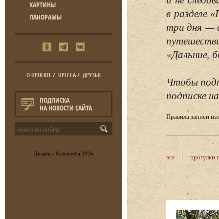
КАРТИНЫ
в разделе 
ПАНОРАМЫ
три дня — 
путешестви
«Дальние, б
О ПРОЕКТЕ
/
ПРЕССА
/
ДРУЗЬЯ
Чтобы подп
подписке на
ПОДПИСКА
НА НОВОСТИ САЙТА
Правила записи и
Дизайн -
Notamedia
2026
все
прогулки 