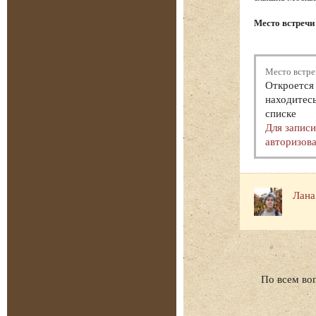
Место встречи
Место встре
Откроется 
находитесь
списке
Для запис
авторизова
Лана
По всем во