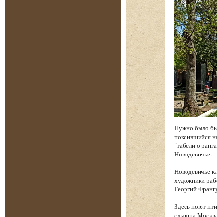
Нужно было бы
покоившийся на
"табели о ранга
Новодевичье.
Новодевичье к
художники рабо
Георгий Франгу
Здесь поют пти
слышна Москва.