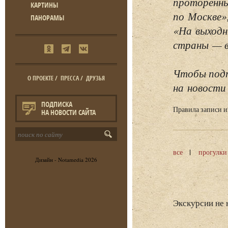
проторенны
КАРТИНЫ
по Москве»
ПАНОРАМЫ
«На выходн
страны — в 
Чтобы подп
О ПРОЕКТЕ
/
ПРЕССА
/
ДРУЗЬЯ
на новости 
ПОДПИСКА
Правила записи 
НА НОВОСТИ САЙТА
все
прогулки
Дизайн -
Notamedia
2026
Экскурсии не