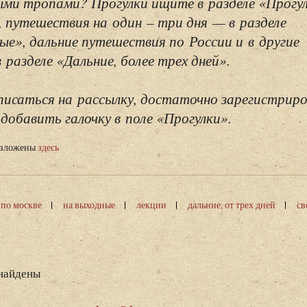
ми тропами? Прогулки ищите в разделе «Прогу
, путешествия на один – три дня — в разделе
ые», дальние путешествия по России и в другие
разделе «Дальние, более трех дней».
исаться на рассылку, достаточно зарегистриро
добавить галочку в поле «Прогулки».
изложены
здесь
 по москве
на выходные
лекции
дальние, от трех дней
св
 найдены