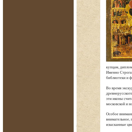
купцам, диплом
Именно Строган
библиотеки и 
Во время экску
древнерусского
эти иконы счи
московской и н
Особое внимани
внимательное, 
изысканные цве