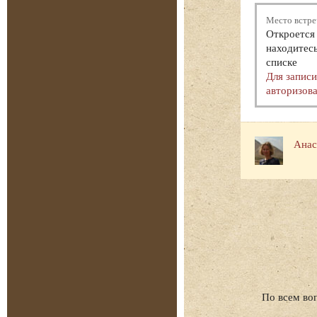
Место встре
Откроется 
находитесь
списке
Для запис
авторизова
Анас
По всем во