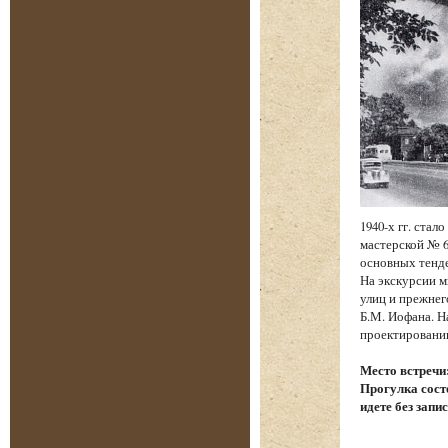
1940-х гг. ста
мастерской № 6
основных тенд
На экскурсии м
улиц и прежнег
Б.М. Иофана. Н
проектировании
Место встречи
Прогулка состо
идете без запи