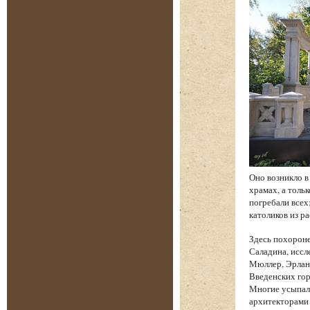
Оно возникло в
храмах, а толь
погребали всех
католиков из р
Здесь похорон
Саладина, иссл
Мюллер, Эрланг
Введенских гор
Многие усыпал
архитекторами 