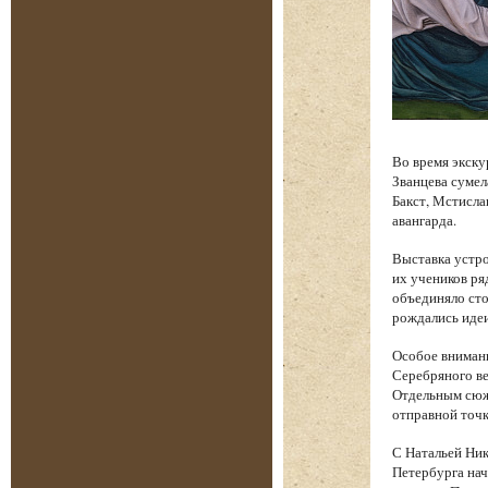
Во время экску
Званцева сумел
Бакст, Мстисла
авангарда.
Выставка устро
их учеников ря
объединяло сто
рождались идеи
Особое вниман
Серебряного ве
Отдельным сюже
отправной точк
С Натальей Ник
Петербурга нач