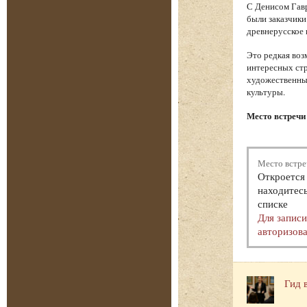
С Денисом Гавр
были заказчики
древнерусское 
Это редкая воз
интересных стр
художественный
культуры.
Место встречи
Место встре
Откроется 
находитесь
списке
Для запис
авторизова
Гид 