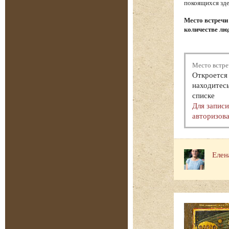
покоящихся зде
Место встречи
количестве люд
Место встре
Откроется 
находитесь
списке
Для запис
авторизова
Елен