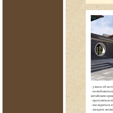
- узнать об ис
- полюбоватьс
китайским орн
- прогуляться 
- насладиться 
- загадать жел