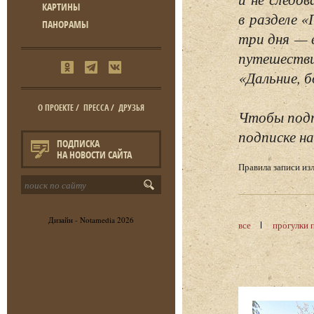
КАРТИНЫ
в разделе 
ПАНОРАМЫ
три дня — 
путешестви
«Дальние, б
О ПРОЕКТЕ
/
ПРЕССА
/
ДРУЗЬЯ
Чтобы подп
подписке на
ПОДПИСКА
НА НОВОСТИ САЙТА
Правила записи и
Дизайн -
Notamedia
2026
все
прогулки 