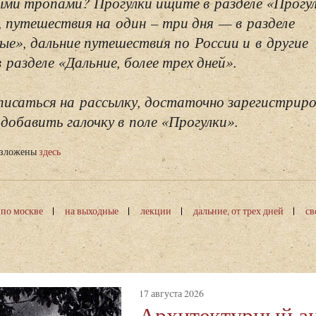
ми тропами? Прогулки ищите в разделе «Прогу
, путешествия на один – три дня — в разделе
ые», дальние путешествия по России и в другие
разделе «Дальние, более трех дней».
исаться на рассылку, достаточно зарегистриро
добавить галочку в поле «Прогулки».
изложены
здесь
 по москве
на выходные
лекции
дальние, от трех дней
св
17 августа 2026
Архитектурный а