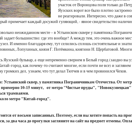
участок от Воронцова поля только до Пет
Яузских ворот все было плотно застроено
не реагировали. Интересно, что даже в со
торый примечает каждый досужий гуляющий, - явное свидетельство наличия 
овольно неожиданном месте – в Устьинском сквере у памятника Пограничн
й задает большинство: где это вообще? А между тем, это очень важное мес
узел. И именно благодаря ему, тут селились сплошь состоятельные и знат
овиных, Лопухиных, князя Г. Потёмкина, княгини Н. Щербатовой. Многи
ь Яузский бульвар, а еще непременно свернем в Белый город (заодно вы уз
Китай-город, как почему-то считают многие, если почти не все) и заглян
у громких дел, узнаем, что тут делал Тютчев и в чем провинился Чехов.
и:
Устьинский сквер, у памятника Пограничникам Отечества. От метр
 примерно 10-15 минут,
от метро "Чистые пруды",
"Новокузнецкая"
ься трамваями.
коло метро "Китай-город".
оится от восьми записанных. Поэтому, если вы хотите попасть на про
иси, за два часа до прогулки загляните на сайт на предмет отмены. Опл