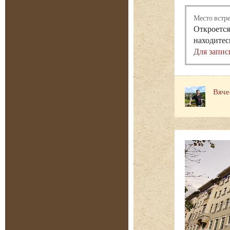
Место встр
Откроется
находитес
Для запис
Вяче