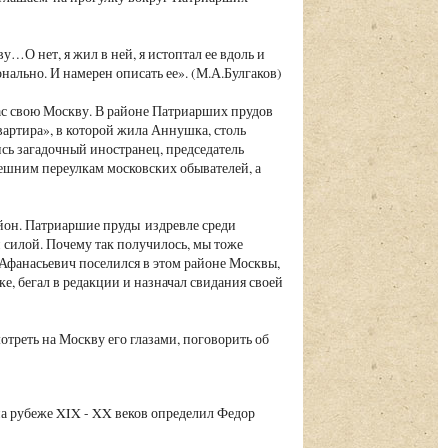
у…О нет, я жил в ней, я истоптал ее вдоль и
ально. И намерен описать ее». (М.А.Булгаков)
ас свою Москву. В районе Патриарших прудов
вартира», в которой жила Аннушка, столь
сь загадочный иностранец, председатель
шним переулкам московских обывателей, а
айон. Патриаршие пруды издревле среди
 силой. Почему так получилось, мы тоже
 Афанасьевич поселился в этом районе Москвы,
ке, бегал в редакции и назначал свидания своей
треть на Москву его глазами, поговорить об
а рубеже XIX - XX веков определил Федор