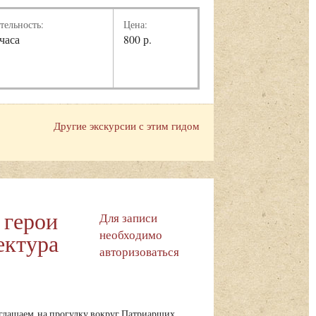
тельность:
Цена:
 часа
800 р.
Другие экскурсии с этим гидом
 герои
Для записи
необходимо
ектура
авторизоваться
глашаем на прогулку вокруг Патриарших