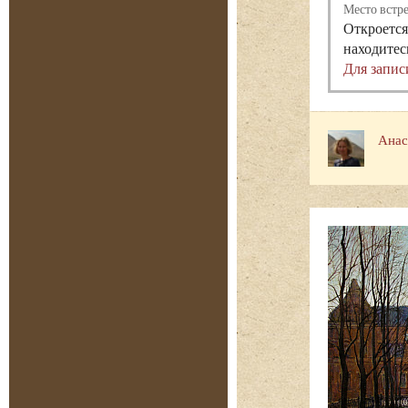
Место встр
Откроется
находитес
Для запис
Анас