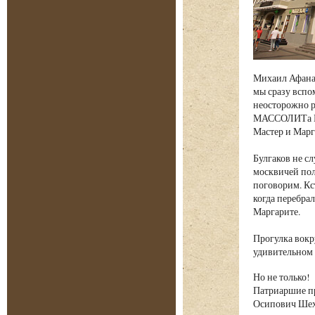
Михаил Афанас
мы сразу вспо
неосторожно р
МАССОЛИТа Бер
Мастер и Марг
Булгаков не с
москвичей пол
поговорим. Кс
когда перебрал
Маргарите.
Прогулка вокр
удивительном 
Но не только!
Патриаршие пр
Осипович Шех