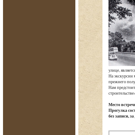
улице, являет
На экскурсии 
прежнего полу
Нам предстоит
строительстве»
Место встреч
Прогулка сост
без записи, з