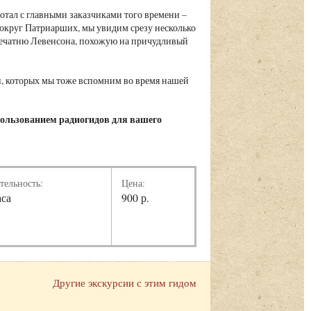
ботал с главными заказчиками того времени –
вокруг Патриарших, мы увидим срезу несколько
ечатню Левенсона, похожую на причудливый
и, которых мы тоже вспомним во время нашей
пользованием радиогидов для вашего
тельность:
Цена:
аса
900 р.
Другие экскурсии с этим гидом