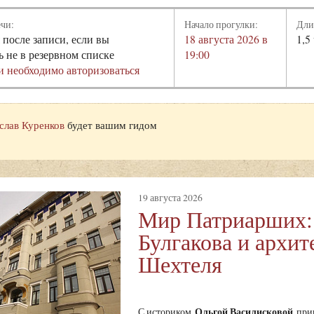
ечи:
Начало прогулки:
Дли
 после записи, если вы
18 августа 2026 в
1,5
ь не в резервном списке
19:00
и необходимо авторизоваться
слав Куренков
будет вашим гидом
19 августа 2026
Мир Патриарших:
Булгакова и архит
Шехтеля
Ольгой Василисковой
С историком
при