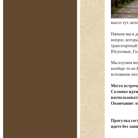
высот тут, ко
Начнем мы в д
вопрос, которы
транспортный 
Юсуповых, Гол
Мы изучим вес
вообще-то не 
вспомним эпох
Место встреч
Солянке идти
воспользоват
Окончание: о
Прогулка сост
идете без зап