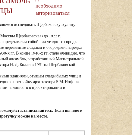
необходимо
ицы
авторизоваться
ляемся исследовать Щербаковскую улицу.
Москвы Щербаковская (до 1922 г.
 представляла собой вид уездного городка.
е деревянные с садами и огородами, изредка
-х гг. В конце 1940-х гг. стало очевидно, что
урный ансамбль, разработанный Магистральной
тора Н. Д. Колли в 1951 на Щербаковской
тными зданиями, отыщем следы былых улиц и
леднюю постройку архитектора Б.М. Иофана.
нении излишеств в проектировании и
 пожалуйста, записывайтесь. Если вы идете
 прогулку можно на месте.