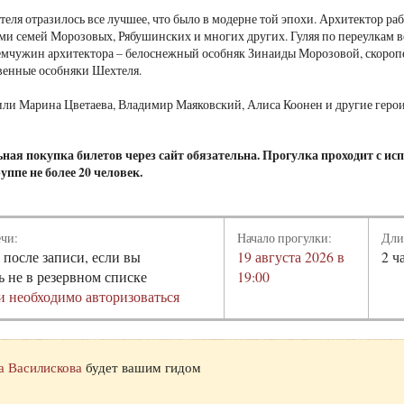
теля отразилось все лучшее, что было в модерне той эпохи. Архитектор ра
ми семей Морозовых, Рябушинских и многих других. Гуляя по переулкам 
емчужин архитектора – белоснежный особняк Зинаиды Морозовой, скороп
твенные особняки Шехтеля.
или Марина Цветаева, Владимир Маяковский, Алиса Коонен и другие геро
ная покупка билетов через сайт обязательна. Прогулка проходит с ис
руппе не более 20 человек.
ечи:
Начало прогулки:
Дли
 после записи, если вы
19 августа 2026 в
2 ч
ь не в резервном списке
19:00
и необходимо авторизоваться
а Василискова
будет вашим гидом