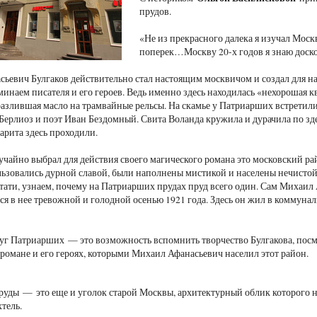
прудов.
«Не из прекрасного далека я изучал Москв
поперек…Москву 20-х годов я знаю доскон
ьевич Булгаков действительно стал настоящим москвичом и создал для н
минаем писателя и его героев. Ведь именно здесь находилась «нехорошая к
азлившая масло на трамвайные рельсы. На скамье у Патриарших встретили
лиоз и поэт Иван Бездомный. Свита Воланда кружила и дурачила по зде
арита здесь проходили.
лучайно выбрал для действия своего магического романа это московский р
ьзовались дурной славой, были наполнены мистикой и населены нечистой
тати, узнаем, почему на Патриарших прудах пруд всего один. Сам Михаил
ся в нее тревожной и голодной осенью 1921 года. Здесь он жил в коммунал
уг Патриарших — это возможность вспомнить творчество Булгакова, посмо
романе и его героях, которыми Михаил Афанасьевич населил этот район.
уды — это еще и уголок старой Москвы, архитектурный облик которого н
тель.