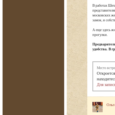
В работах Шех
представителя
московских ж
замок, и собс
А еще здесь ж
прогулки.
Предваритель
удобства. В г
Место встр
Откроется
находитес
Для запис
Ольг