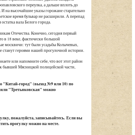
ропавловского переулка, а дальше вплоть до
. И на высочайшие указы горожане старательно
ветское время бульвар не расширили. А перепад
остатка вала Белого города.
икам Отечества. Конечно, сегодня первый
то в 18 веке, фактически большой
ные москвичи: тут были усадьбы Колычевых,
е станут героями нашей прогулочной истории.
наете или напомните себе, что вот этот район
ем к бывшей Мясницкой полицейской части,
о "Китай-город" (выход №9 или 10) по
 или "Третьяковская" можно
гулку, пожалуйста, записывайтесь. Если вы
атить прогулку можно на месте.