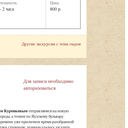
тельность:
Цена:
- 2 часа
800 р.
Другие экскурсии с этим гидом
Для записи необходимо
авторизоваться
вом Куренковым
отправляемся на новую
рода, а точнее по Яузскому бульвару.
 времени уже приличное время разобранной
таки странным: зеленью удалось засадить