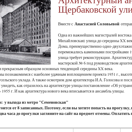
Щербаковской ул
Анастасией Соловьевой
Вместе с
отправ
Одна из важнейших магистралей востока 
Михайловская) улица до середины XX века
Дома, преимущественно одно-двухэтажны
перемежались каменными постройками 1930
улица требует реконструкции. Архитект
мастерской № 6 под руководством архитек
ся прекрасным образцом основных тенденций середины XX века.
мы познакомимся с наиболее удачным воплощением проекта 1951 г., высо
сельского уклада. А также осмотрим дом архитектора И.А. Голосова и пос
 увидеть, как отразилось на архитектуре улицы постановление «Об устра
 1955 г. И как архитектура нового века вписывается в ансамбль улицы.
и: у выхода из метро "Семеновская"
оится от 8 записанных. Поэтому, если вы хотите попасть на прогулку,
а два часа до прогулки загляните на сайт на предмет отмены. Оплатить