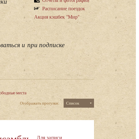
лки
Расписание поездок
Акция кэшбек "Мир"
ваться и при подписке
ободные места
Отображать прогулки:
Список
нсамбль
Для записи