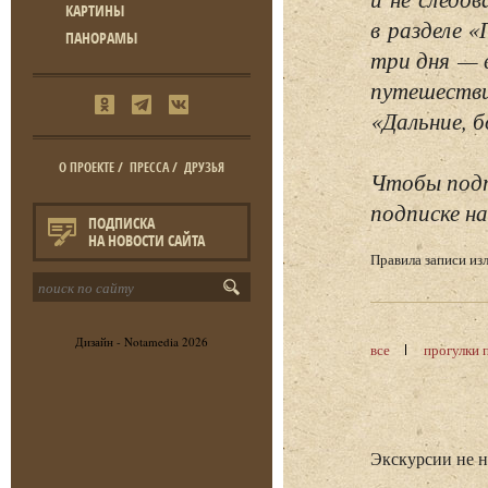
КАРТИНЫ
в разделе 
ПАНОРАМЫ
три дня — 
путешестви
«Дальние, б
О ПРОЕКТЕ
/
ПРЕССА
/
ДРУЗЬЯ
Чтобы подп
подписке на
ПОДПИСКА
НА НОВОСТИ САЙТА
Правила записи и
Дизайн -
Notamedia
2026
все
прогулки 
Экскурсии не 