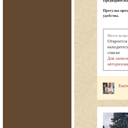
Предварительна
Прогулка прох
удобства.
Место встре
Откроется 
находитесь
списке
Для запис
авторизова
Екат