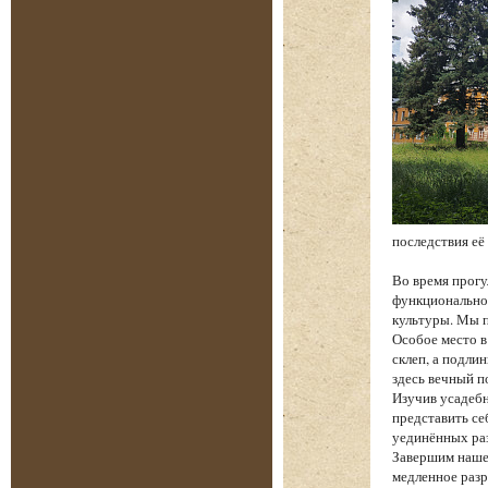
последствия её
Во время прогу
функциональнос
культуры. Мы п
Особое место в
склеп, а подли
здесь вечный п
Изучив усадебн
представить се
уединённых ра
Завершим наше
медленное разр