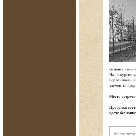
сильные измене
На экскурсии м
первоначальных
элементы офор
Место встречи
Прогулка состо
идете без запи
Место встре