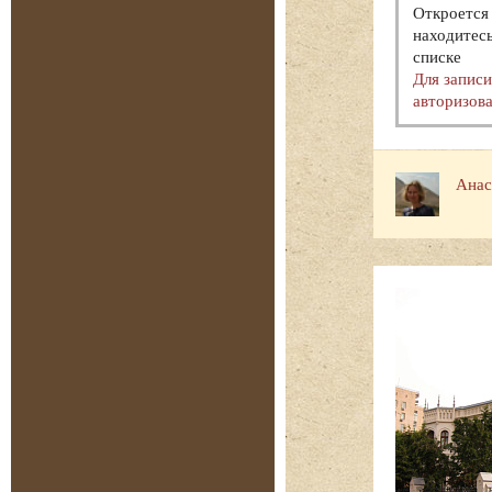
Откроется 
находитесь
списке
Для запис
авторизова
Анас