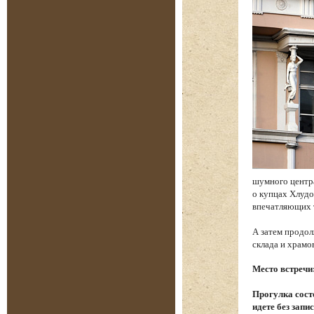
шумного центр
о купцах Хлудо
впечатляющих 
А затем продол
склада и храм
Место встречи
Прогулка состо
идете без запи