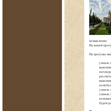
великолепии.
На нашей прог
На прогулке 
узнаем, 
выясним
поговор
рассмот
выясним
полюбуе
узнаем,
узнаем,
познако
будем р