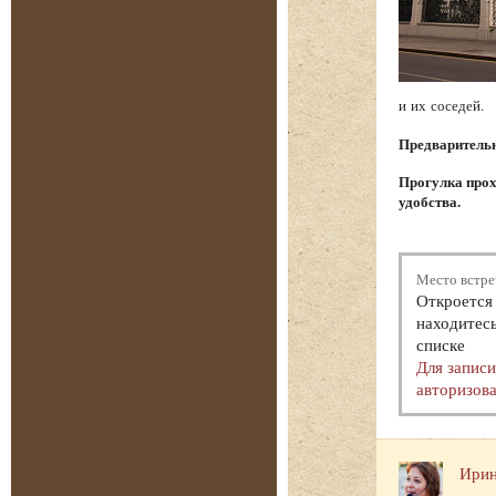
и их соседей.
Предварительна
Прогулка прох
удобства.
Место встре
Откроется 
находитесь
списке
Для запис
авторизова
Ирин