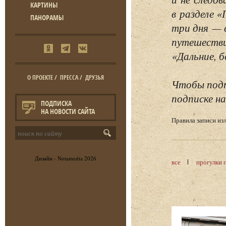
КАРТИНЫ
в разделе 
ПАНОРАМЫ
три дня — 
путешестви
«Дальние, б
О ПРОЕКТЕ
/
ПРЕССА
/
ДРУЗЬЯ
Чтобы подп
подписке на
ПОДПИСКА
НА НОВОСТИ САЙТА
Правила записи и
Дизайн -
Notamedia
2026
все
прогулки 