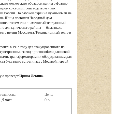
редким московским образцом раннего франко-
ядом со своим производством и как
ии России. Но рабочей окраине нужны были не
нова-Шица появился Народный дом —
 попечителем стал знаменитый театральный
но для купеческого района — была пьеса
Театр имени Моссовета, Телевизионный театр и
троить в 1915 году для эвакуированного из
едостроенный завод приспособили для новой
ампами, трансформаторами и оборудованием для
ква буквально встретилась с Москвой первой
Ирина Левина.
рую проведет
тельность:
Цена:
1,5 часа
0 р.