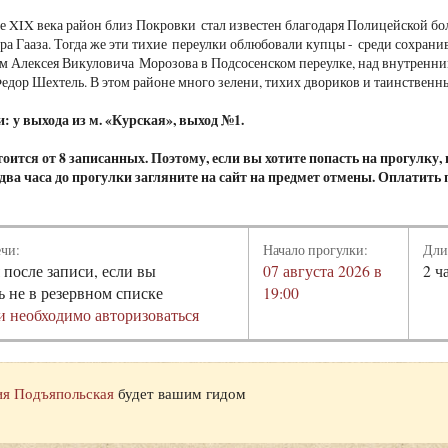
е XIX века район близ Покровки стал известен благодаря Полицейской бо
ра Гааза. Тогда же эти тихие переулки облюбовали купцы - среди сохра
м Алексея Викуловича Морозова в Подсосенском переулке, над внутренни
дор Шехтель. В этом районе много зелени, тихих двориков и таинственн
: у выхода из м. «Курская», выход №1.
оится от 8 записанных. Поэтому, если вы хотите попасть на прогулку
а два часа до прогулки загляните на сайт на предмет отмены. Оплатить
ечи:
Начало прогулки:
Дли
 после записи, если вы
07 августа 2026 в
2 ч
ь не в резервном списке
19:00
и необходимо авторизоваться
я Подъяпольская
будет вашим гидом