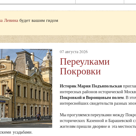
а Левина
будет вашим гидом
07 августа 2026
Переулками
Покровки
Историк Мария Подъяпольская
пригла
интересных районов исторической Москвы
Покровкой и Воронцовым полем
. В эт
интереснейших свидетельств разных эпох
Мы прогуляемся переулками между Покро
исторических Казенной и Барашевской сл
жителям пришли дворяне и эта местность 
скими усадьбами.