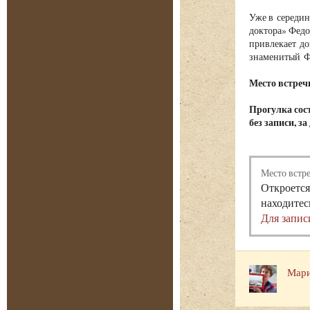
Уже в середин
доктора» Федо
привлекает до
знаменитый Фе
Место встречи
Прогулка сост
без записи, з
Место встр
Откроется
находитес
Для запис
Мари