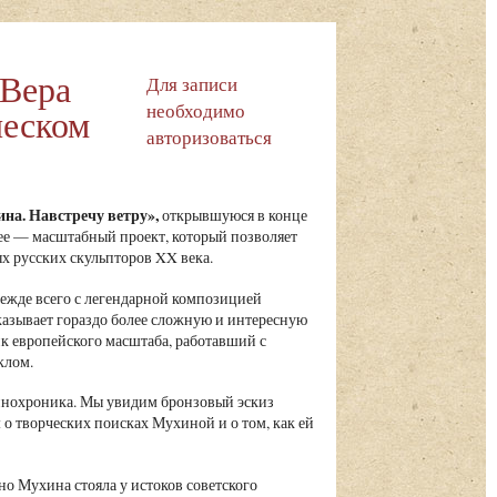
 Вера
Для записи
необходимо
ческом
авторизоваться
на. Навстречу ветру»,
открывшуюся в конце
ее — масштабный проект, который позволяет
х русских скульпторов XX века.
жде всего с легендарной композицией
казывает гораздо более сложную и интересную
к европейского масштаба, работавший с
клом.
кинохроника. Мы увидим бронзовый эскиз
о творческих поисках Мухиной и о том, как ей
но Мухина стояла у истоков советского