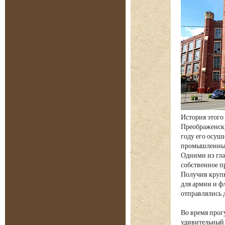
История этого
Преображенску
году его осуш
промышленных 
Одними из глав
собственное п
Получив крупн
для армии и фл
отправлялись 
Во время прог
удивительный 