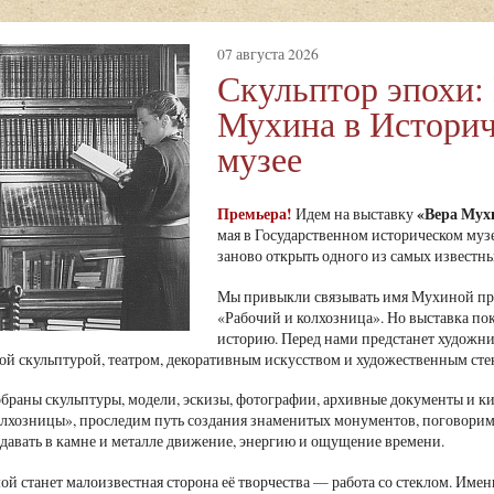
07 августа 2026
Скульптор эпохи:
Мухина в Истори
музее
Премьера!
«Вера Мухи
Идем на выставку
мая в Государственном историческом муз
заново открыть одного из самых известны
Мы привыкли связывать имя Мухиной пре
«Рабочий и колхозница». Но выставка по
историю. Перед нами предстанет художни
й скульптурой, театром, декоративным искусством и художественным сте
обраны скульптуры, модели, эскизы, фотографии, архивные документы и 
олхозницы», проследим путь создания знаменитых монументов, поговорим 
едавать в камне и металле движение, энергию и ощущение времени.
ой станет малоизвестная сторона её творчества — работа со стеклом. Имен