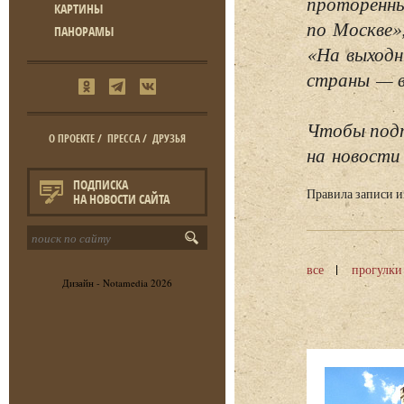
проторенны
КАРТИНЫ
по Москве»
ПАНОРАМЫ
«На выходн
страны — в 
Чтобы подп
О ПРОЕКТЕ
/
ПРЕССА
/
ДРУЗЬЯ
на новости 
ПОДПИСКА
Правила записи 
НА НОВОСТИ САЙТА
все
прогулки
Дизайн -
Notamedia
2026