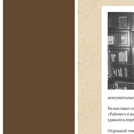
монументально
На выставке с
«Рабочего и к
удавалось пер
Отдельной тем