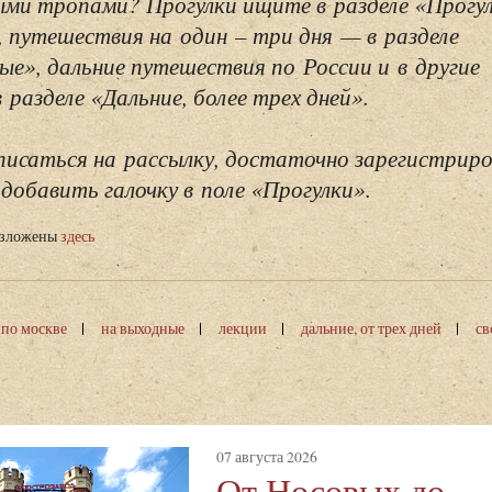
ми тропами? Прогулки ищите в разделе «Прогу
, путешествия на один – три дня — в разделе
ые», дальние путешествия по России и в другие
разделе «Дальние, более трех дней».
исаться на рассылку, достаточно зарегистриро
добавить галочку в поле «Прогулки».
изложены
здесь
 по москве
на выходные
лекции
дальние, от трех дней
св
07 августа 2026
От Носовых до