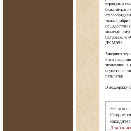
верандами каж
бельгийского 
старообрядчес
только фабрик
общедоступный
коллекционер 
Островского «
ДК МЭЛЗ.
Завершит эту
Риги товарище
экономики: в 
осуществления
пятилетки.
В поддержку с
Место встр
Откроется
находитес
Для запис