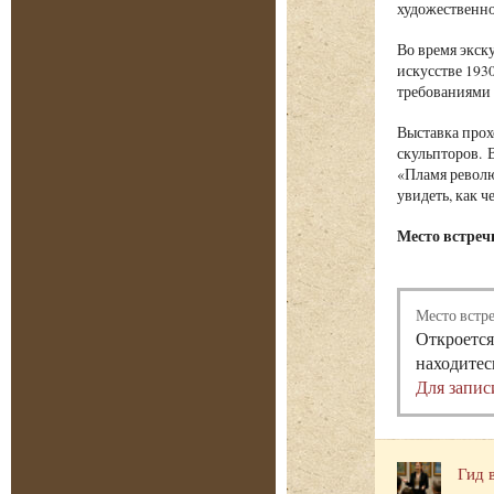
художественно
Во время экску
искусстве 193
требованиями 
Выставка прох
скульпторов. 
«Пламя револю
увидеть, как ч
Место встречи
Место встр
Откроется
находитес
Для запис
Гид 