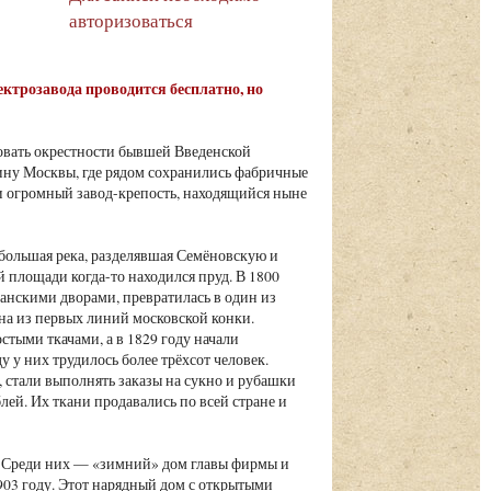
авторизоваться
ктрозавода проводится бесплатно, но
овать окрестности бывшей Введенской
у Москвы, где рядом сохранились фабричные
 и огромный завод-крепость, находящийся ныне
ебольшая река, разделявшая Семёновскую и
 площади когда-то находился пруд. В 1800
щанскими дворами, превратилась в один из
на из первых линий московской конки.
стыми ткачами, а в 1829 году начали
 у них трудилось более трёхсот человек.
стали выполнять заказы на сукно и рубашки
лей. Их ткани продавались по всей стране и
. Среди них — «зимний» дом главы фирмы и
03 году. Этот нарядный дом с открытыми