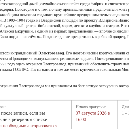
ется загородной дачей, случайно оказавшейся среди фабрик, и считается 
модерна. Поговорим и о том, почему промышленники предпочитали жить р
кая община помогала создавать крупнейшие предпринимательские династ
и. В 1903–1904 годах на Введенской площади по проекту Иллариона Ива
 культурный центр с библиотекой, хором, детским клубом и театром. Его
Алексей Бахрушин, а одним из первых представлений — вполне символич
Свои люди — сочтёмся». Позднее здание превратилось в рабочий дворец, 
Электрозавод
 историю грандиозный
. Его неоготические корпуса начали с
ства «Проводник», выпускавшего резиновые изделия. После революции н
1928 году здесь открылся Электрозавод, призванный обеспечить страну л
 плана ГОЭЛРО. Так на одном и том же месте купеческая текстильная Мос
охранения Электрозавода мы приглашаем на бесплатную экскурсию, кото
ечи:
Начало прогулки:
Дли
 после записи, если вы
07 августа 2026 в
1 - 
ь не в резервном списке
16:00
и необходимо авторизоваться