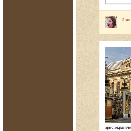
Ирин
аристократиче