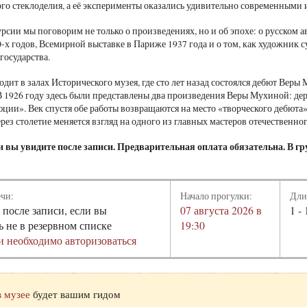
го стеклоделия, а её эксперименты оказались удивительно современными 
рсии мы поговорим не только о произведениях, но и об эпохе: о русском а
0-х годов, Всемирной выставке в Париже 1937 года и о том, как художник
государства.
одит в залах Исторического музея, где сто лет назад состоялся дебют Вер
В 1926 году здесь были представлены два произведения Веры Мухиной: де
ции». Век спустя обе работы возвращаются на место «творческого дебюта
ерез столетие меняется взгляд на одного из главных мастеров отечественно
 вы увидите после записи. Предварительная оплата обязательна. В гру
ечи:
Начало прогулки:
Дли
 после записи, если вы
07 августа 2026 в
1 - 
ь не в резервном списке
19:30
и необходимо авторизоваться
в музее
будет вашим гидом