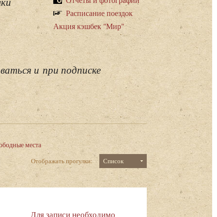
лки
Расписание поездок
Акция кэшбек "Мир"
ваться и при подписке
ободные места
Отображать прогулки:
Список
Для записи необходимо