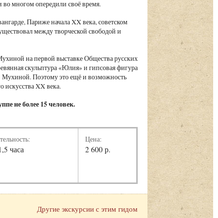
и во многом опередили своё время.
вангарде, Париже начала XX века, советском
 существовал между творческой свободой и
ы Мухиной на первой выставке Общества русских
ревянная скульптура «Юлия» и гипсовая фигура
» Мухиной. Поэтому это ещё и возможность
го искусства XX века.
ппе не более 15 человек.
тельность:
Цена:
1,5 часа
2 600 р.
Другие экскурсии с этим гидом