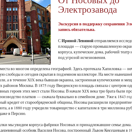
Электрозавода
Экскурсия в поддержку сохранения Эле
запись обязательна.
Ириной Левиной
С
отправляемся исслед
площади — старую промышленную окраин
корпуса, купеческие дома, рабочий театр
под угрозой исчезновения.
 места во многом определена географией. Здесь протекала Хапиловка — н
ю слободы и сегодня скрытая в подземном коллекторе. На месте нынешней
или, а в течение XIX века бывшая окраина, застроенная купеческими и ме
районов Москвы. В 1875 году Введенскую площадь связала с центром од
ных героев этих мест стали Носовы. В начале XIX века три брата были про
роизводство платков — сначала буквально в семейном доме. Уже к 1843 году
ый кредит от старообрядческой общины, Носовы расширили предприятие, 
ота, а в 1880 году учредили товарищество с капиталом в три миллиона руб
даже в Персию.
улки мы увидим корпуса фабрики Носовых и принадлежавшие семье дома
деревянный особняк Василия Носова, построенный Львом Кекушевым в 19