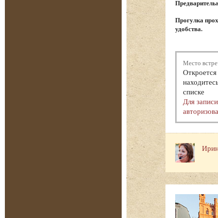
Предварительна
Прогулка прох
удобства.
Место встре
Откроется 
находитесь
списке
Для запис
авторизова
Ирин