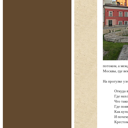
потоком, а меж
Москвы, где ве
На прогулке уз
Откуда в
Где нах
Что тако
Где поя
Как купц
И почем
Кресто