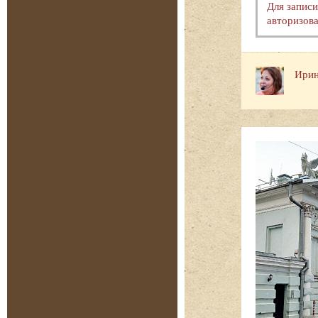
Для запис
авторизова
Ирин