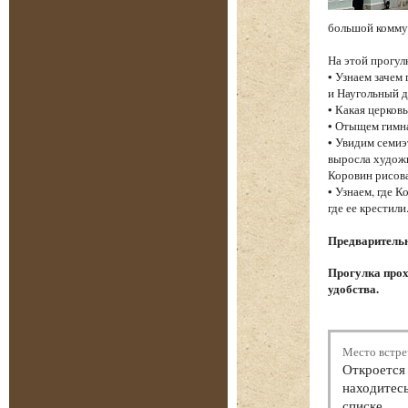
большой коммун
На этой прогул
• Узнаем зачем
и Наугольный 
• Какая церков
• Отыщем гим
• Увидим семиэ
выросла художн
Коровин рисова
• Узнаем, где 
где ее крестили
Предварительна
Прогулка прох
удобства.
Место встре
Откроется 
находитесь
списке