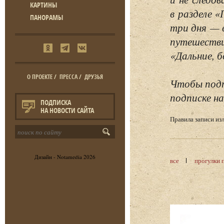
КАРТИНЫ
в разделе 
ПАНОРАМЫ
три дня — 
путешестви
«Дальние, б
О ПРОЕКТЕ
/
ПРЕССА
/
ДРУЗЬЯ
Чтобы подп
подписке на
ПОДПИСКА
НА НОВОСТИ САЙТА
Правила записи и
Дизайн -
Notamedia
2026
все
прогулки 