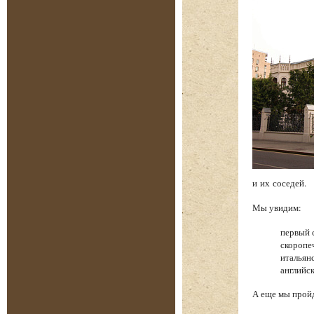
и их соседей.
Мы увидим:
первый 
скоропе
итальян
английс
А еще мы прой