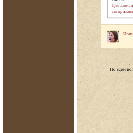
Для запис
авторизова
Ирин
По всем во