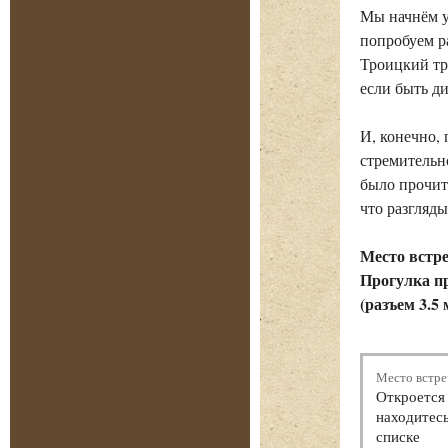
Мы начнём у
попробуем ра
Троицкий тр
если быть д
И, конечно,
стремительно
было прочит
что разгляды
Место встре
Прогулка п
(
разъем 3.5 
Место встре
Откроется 
находитесь
списке