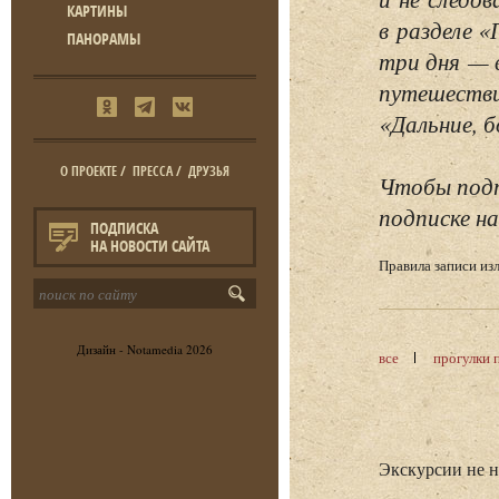
КАРТИНЫ
в разделе 
ПАНОРАМЫ
три дня — 
путешестви
«Дальние, б
О ПРОЕКТЕ
/
ПРЕССА
/
ДРУЗЬЯ
Чтобы подп
подписке на
ПОДПИСКА
НА НОВОСТИ САЙТА
Правила записи и
Дизайн -
Notamedia
2026
все
прогулки 
Экскурсии не 